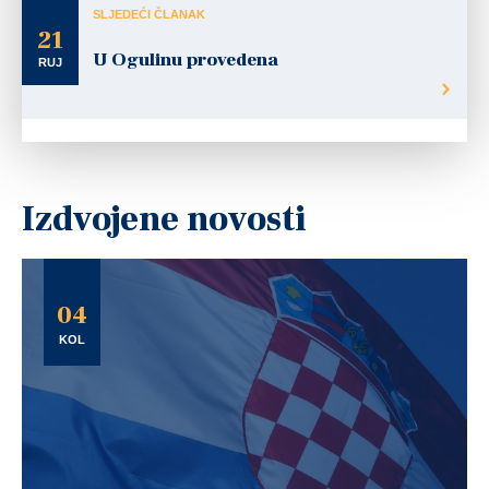
SLJEDEĆI ČLANAK
21
U Ogulinu provedena
RUJ
Izdvojene novosti
04
KOL