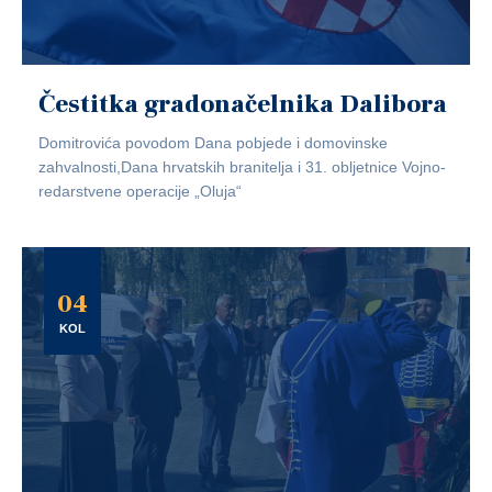
Čestitka gradonačelnika Dalibora
Domitrovića povodom Dana pobjede i domovinske
zahvalnosti,Dana hrvatskih branitelja i 31. obljetnice Vojno-
redarstvene operacije „Oluja“
04
KOL