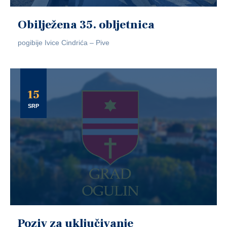
Obilježena 35. obljetnica
pogibije Ivice Cindrića – Pive
15
SRP
Poziv za uključivanje