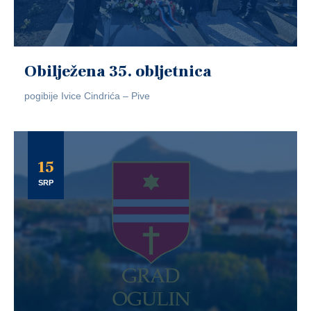
Obilježena 35. obljetnica
pogibije Ivice Cindrića – Pive
15
SRP