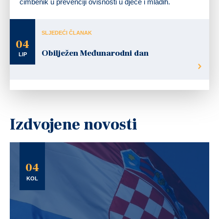
čimbenik u prevenciji ovisnosti u djece i mladih.
SLJEDEĆI ČLANAK
04
Obilježen Međunarodni dan
LIP
Izdvojene novosti
04
KOL