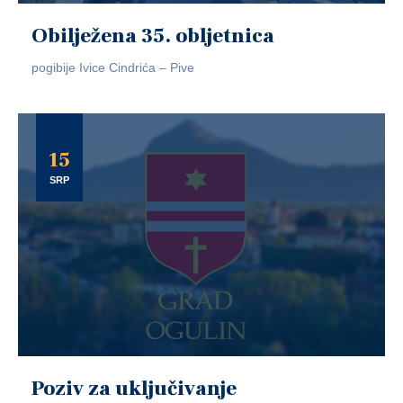
Obilježena 35. obljetnica
pogibije Ivice Cindrića – Pive
15
SRP
Poziv za uključivanje