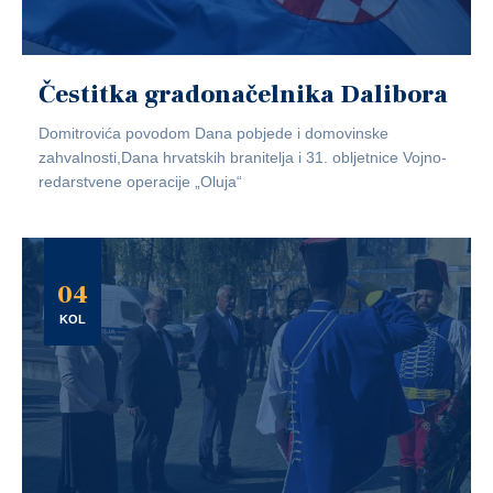
Čestitka gradonačelnika Dalibora
Domitrovića povodom Dana pobjede i domovinske
zahvalnosti,Dana hrvatskih branitelja i 31. obljetnice Vojno-
redarstvene operacije „Oluja“
04
KOL