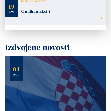
SLJEDEĆI ČLANAK
19
Ogulin u akciji
SVI
Izdvojene novosti
04
KOL