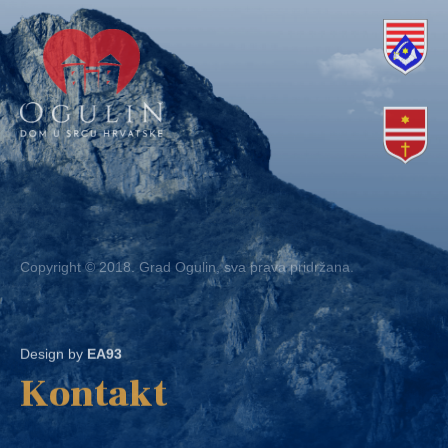
Copyright © 2018. Grad Ogulin, sva prava pridržana.
Design by
EA93
Kontakt
Ured: Ulica B.Frankopana 11, 47300 Ogulin