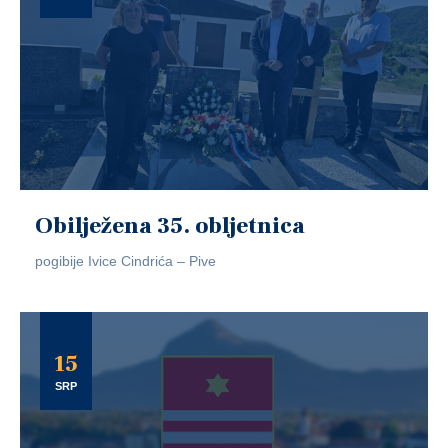
Obilježena 35. obljetnica
pogibije Ivice Cindrića – Pive
15
SRP