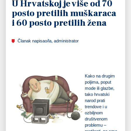
U Hrvatskoj je više od 70
posto pretilih muškaraca
i 60 posto pretilih žena
Članak napisao/la, administrator
I’ M LOVIN IT
Kako na drugim
poljima, poput
mode ili glazbe,
tako hrvatski
narod prati
trendove i u
ozbiljnom
društvenom
problemu –