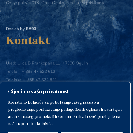
Design by
EA93
Kontakt
Ured: Ulica B.Frankopana 11, 47300 Ogulin
Telefon:
+ 385 47 522 612
Telefaks:
+ 385 47 522 821
E-mail:
grad-ogulin@ogulin.hr
Cijenimo vašu privatnost
OIB: 58264108511
Koristimo kolačiće za poboljšanje vašeg iskustva
IBAN: HR1424020061829700009
pregledavanja, posluživanje prilagođenih oglasa ili sadržaja i
analizu našeg prometa. Klikom na "Prihvati sve" pristajete na
našu upotrebu kolačića.