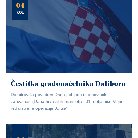
04
KOL
Čestitka gradonačelnika Dalibora
Domitrovića povodom Dana pobjede i domovinske
zahvalnosti,Dana hrvatskih branitelja i 31. obljetnice Vojno-
redarstvene operacije „Oluja“