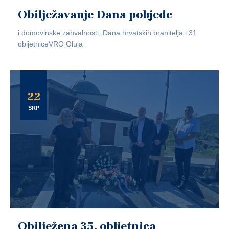
Obilježavanje Dana pobjede
i domovinske zahvalnosti, Dana hrvatskih branitelja i 31.
obljetniceVRO Oluja
22
SRP
Obilježena 35. obljetnica