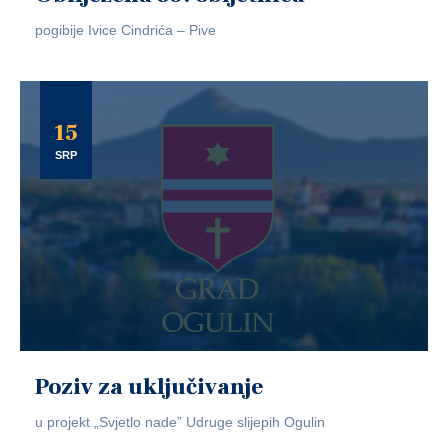
pogibije Ivice Cindrića – Pive
15
SRP
Poziv za uključivanje
u projekt „Svjetlo nade” Udruge slijepih Ogulin