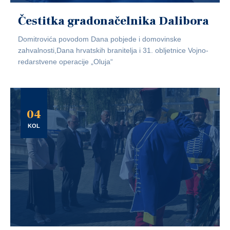
Čestitka gradonačelnika Dalibora
Domitrovića povodom Dana pobjede i domovinske
zahvalnosti,Dana hrvatskih branitelja i 31. obljetnice Vojno-
redarstvene operacije „Oluja“
04
KOL