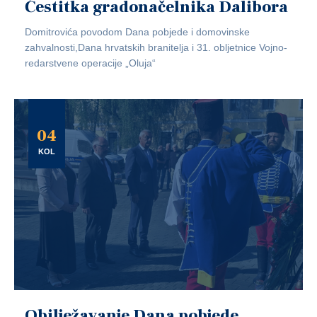
Čestitka gradonačelnika Dalibora
Domitrovića povodom Dana pobjede i domovinske
zahvalnosti,Dana hrvatskih branitelja i 31. obljetnice Vojno-
redarstvene operacije „Oluja“
04
KOL
Obilježavanje Dana pobjede