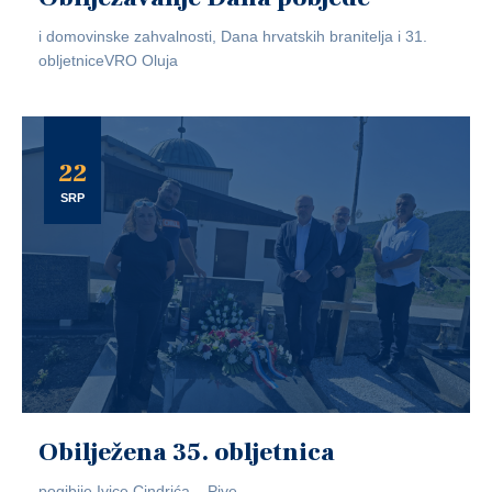
i domovinske zahvalnosti, Dana hrvatskih branitelja i 31.
obljetniceVRO Oluja
22
SRP
Obilježena 35. obljetnica
pogibije Ivice Cindrića – Pive