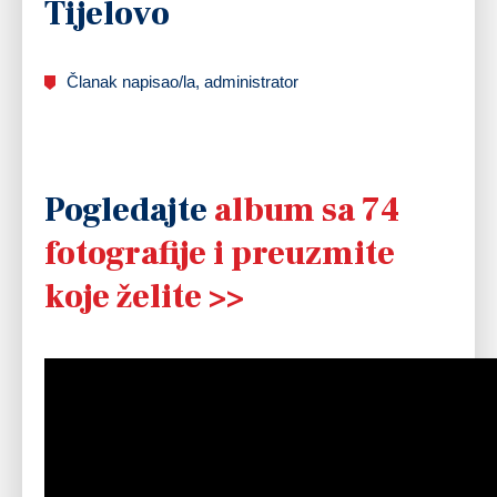
Tijelovo
Članak napisao/la, administrator
Pogledajte
album sa 74
fotografije i preuzmite
koje želite >>