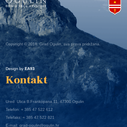
Copyright © 2018. Grad Ogulin, sva prava pridržana.
Design by
EA93
Kontakt
Ured: Ulica B.Frankopana 11, 47300 Ogulin
Telefon:
+ 385 47 522 612
Telefaks:
+ 385 47 522 821
E-mail:
grad-ogulin@ogulin.hr