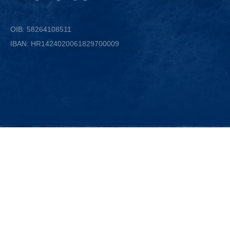
OIB: 58264108511
IBAN: HR1424020061829700009