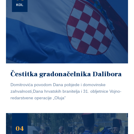
KOL
Čestitka gradonačelnika Dalibora
Domitrovića povodom Dana pobjede i domovinske
zahvalnosti,Dana hrvatskih branitelja i 31. obljetnice Vojno-
redarstvene operacije „Oluja“
04