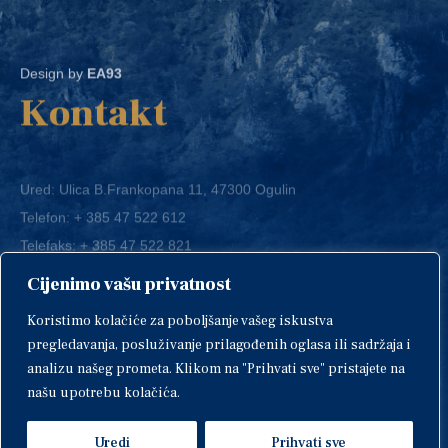
Design by
EA93
Kontakt
Ured: Ulica B.Frankopana 11, 47300 Ogulin
Telefon:
+ 385 47 522 612
Telefaks:
+ 385 47 522 821
E-mail:
grad-ogulin@ogulin.hr
Cijenimo vašu privatnost
OIB: 58264108511
Koristimo kolačiće za poboljšanje vašeg iskustva
IBAN: HR1424020061829700009
pregledavanja, posluživanje prilagođenih oglasa ili sadržaja i
analizu našeg prometa. Klikom na "Prihvati sve" pristajete na
našu upotrebu kolačića.
Uredi
Prihvati sve