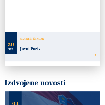
Radio Ogulin
+385 (0)47 531-616
Ogulinski list
+385 (0)47 531-606
Stambeno komunalno gospodarstvo
+385 (0)47 522-215
Turistička zajednica grada Ogulina
+385 (0)47 532-278
Vatrogasci DVD Ogulin
+385 (0)47 522-151
Javna vatrogasna postrojba Ogulin
+385 (0)47 531-093
Veterinarska stanica
+385 (0)47 522-681
Vodovod i kanalizacija
+385 (0)47 532-033
Željeznički kolodvor Ogulin
+385 (0)47 542 211
SLJEDEĆI ČLANAK
30
Javni Poziv
SRP
Izdvojene novosti
04