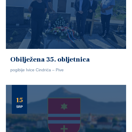
Obilježena 35. obljetnica
pogibije Ivice Cindrića – Pive
15
SRP