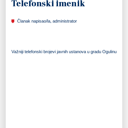
Telefonski imenik
Članak napisao/la, administrator
Važniji telefonski brojevi javnih ustanova u gradu Ogulinu
Bjelolasica Jasenak – recepcija
+385 (0)47 562-118
Bolnica Ogulin
+385 (0)47 819-700
Dječji vrtić
+385 (0)47 522-001
Elektra Ogulin
+385 (0)47 522-011
Gimnazija B. Frankopana
+385 (0)47 522-573
Gradsko poglavarstvo
+385 (0)47 522-922
Ljekarna Ogulin
+385 (0)47 522-571
Muzej
+385 (0)47 522-915
Narodna knjižnica
+385 (0)47 522-170
Obrtnička i tehnička škola
+385 (0)47 522-931
Osnovna škola I. B. Mažuranić
+385 (0)47 522-413
Policijska postaja
+385 (0)47 531-811
Prva osnovna škola
+385 (0)47 522-245
Pučko otvoreno učilište Ogulin
+385 (0)47 522-915