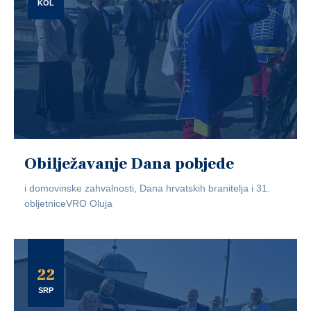
KOL
Obilježavanje Dana pobjede
i domovinske zahvalnosti, Dana hrvatskih branitelja i 31.
obljetniceVRO Oluja
22
SRP