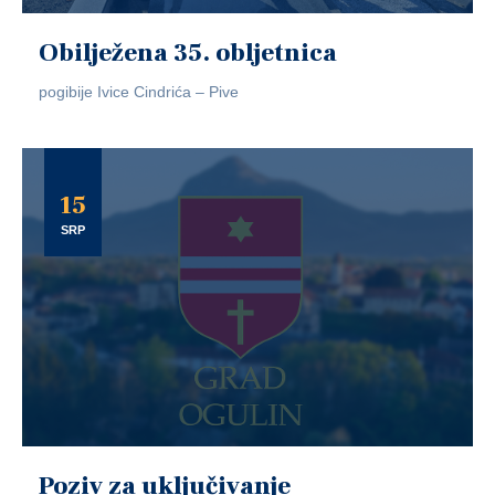
Obilježena 35. obljetnica
pogibije Ivice Cindrića – Pive
15
SRP
Poziv za uključivanje