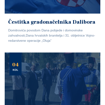
Čestitka gradonačelnika Dalibora
Domitrovića povodom Dana pobjede i domovinske
zahvalnosti,Dana hrvatskih branitelja i 31. obljetnice Vojno-
redarstvene operacije „Oluja“
04
KOL