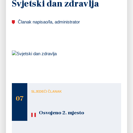
Svjetski dan zdravlja
Članak napisao/la, administrator
Povodom obilježavanja Svjetskog dana zdravlja 7. travnja Gradsko društvo Crvenog
križa Ogulin u suradnji s Domom zdravlja Ogulin provelo je za građane preventivnu
kontrolu krvnog tlaka i razine šečera u krvi.
SLJEDEĆI ČLANAK
07
TRA
Osvojeno 2. mjesto