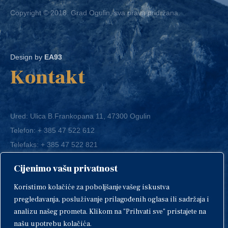
Copyright © 2018. Grad Ogulin, sva prava pridržana.
Design by
EA93
Kontakt
Ured: Ulica B.Frankopana 11, 47300 Ogulin
Telefon:
+ 385 47 522 612
Telefaks:
+ 385 47 522 821
E-mail:
grad-ogulin@ogulin.hr
Cijenimo vašu privatnost
OIB: 58264108511
Koristimo kolačiće za poboljšanje vašeg iskustva
IBAN: HR1424020061829700009
pregledavanja, posluživanje prilagođenih oglasa ili sadržaja i
analizu našeg prometa. Klikom na "Prihvati sve" pristajete na
našu upotrebu kolačića.