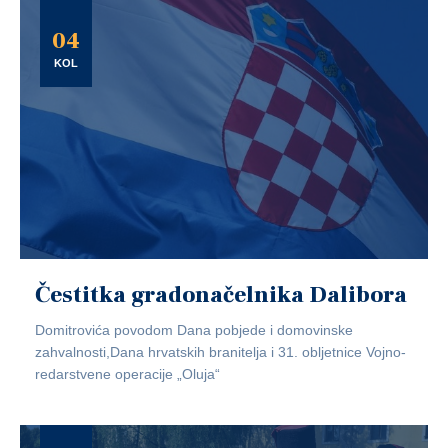
04
KOL
Čestitka gradonačelnika Dalibora
Domitrovića povodom Dana pobjede i domovinske
zahvalnosti,Dana hrvatskih branitelja i 31. obljetnice Vojno-
redarstvene operacije „Oluja“