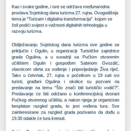
Kao i svake godine, i ove se održava međunarodna
proslava Svjetskog dana turizma 27. rujna. Ovogodišnja
tema je “Turizam i digitalna transformacija” kojom se
želi podići svijest o važnosti digitalnih tehnologija u
razvoju turizma.
Obilježavanju Svjetskog dana turizma ove godine se
priključio i Ogulin, u organizaciji Turističke zajednice
grada Ogulina, a u suradnji sa Pučkim otvorenim
učilištem Ogulin i gospođom Sabinom Gvozdić,
vlasnicom obrta za vođenje i pripovijedanje Živa riječ.
Tako u četvrtak, 27. rujna s početkom u 19 sati svi
turisti, građani Ogulina i okolice su pozvani na
predavanje na temu “Što znači biti turistički vodič?”.
Predavanje će biti održano u konferencijskoj dvorani
Pučkog otvorenog učilišta, a nakon njega je organiziran
besplatan razgled grada, to jest vođena tura. Sve
zainteresirane za razgled grada pozivamo da dođu u
19.30 odakle će tura krenuti.