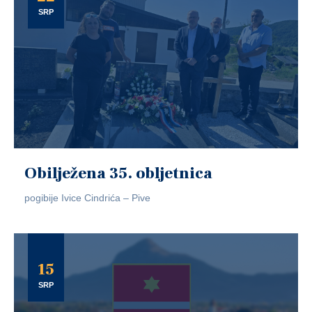
SRP
Obilježena 35. obljetnica
pogibije Ivice Cindrića – Pive
15
SRP