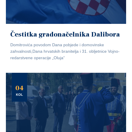
Čestitka gradonačelnika Dalibora
Domitrovića povodom Dana pobjede i domovinske
zahvalnosti,Dana hrvatskih branitelja i 31. obljetnice Vojno-
redarstvene operacije „Oluja“
04
KOL