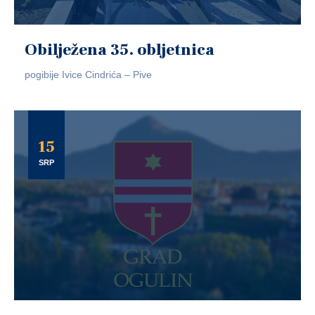
Obilježena 35. obljetnica
pogibije Ivice Cindrića – Pive
15
SRP