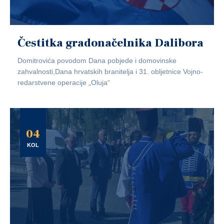
Čestitka gradonačelnika Dalibora
Domitrovića povodom Dana pobjede i domovinske
zahvalnosti,Dana hrvatskih branitelja i 31. obljetnice Vojno-
redarstvene operacije „Oluja“
04
KOL