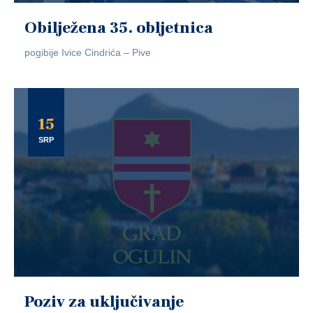
Obilježena 35. obljetnica
pogibije Ivice Cindrića – Pive
15
SRP
Poziv za uključivanje