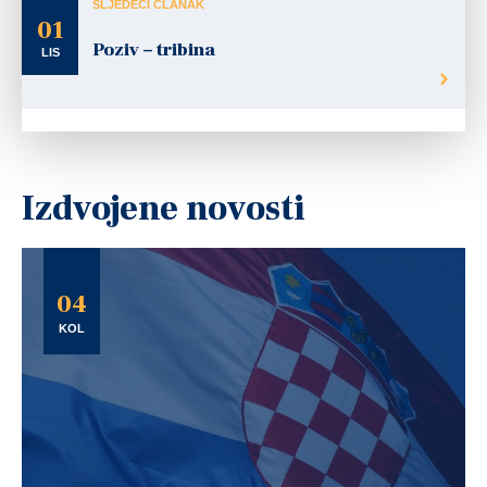
SLJEDEĆI ČLANAK
01
Poziv – tribina
LIS
Izdvojene novosti
04
KOL