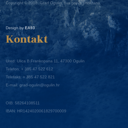
Design by
EA93
Kontakt
Ured: Ulica B.Frankopana 11, 47300 Ogulin
Telefon:
+ 385 47 522 612
Telefaks:
+ 385 47 522 821
E-mail:
grad-ogulin@ogulin.hr
OIB: 58264108511
IBAN: HR1424020061829700009