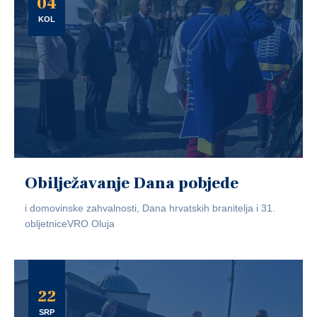
04
KOL
Obilježavanje Dana pobjede
i domovinske zahvalnosti, Dana hrvatskih branitelja i 31.
obljetniceVRO Oluja
22
SRP