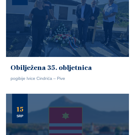
Obilježena 35. obljetnica
pogibije Ivice Cindrića – Pive
15
SRP