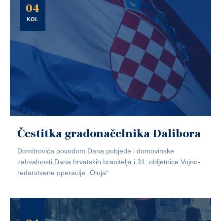
04
KOL
Čestitka gradonačelnika Dalibora
Domitrovića povodom Dana pobjede i domovinske
zahvalnosti,Dana hrvatskih branitelja i 31. obljetnice Vojno-
redarstvene operacije „Oluja“