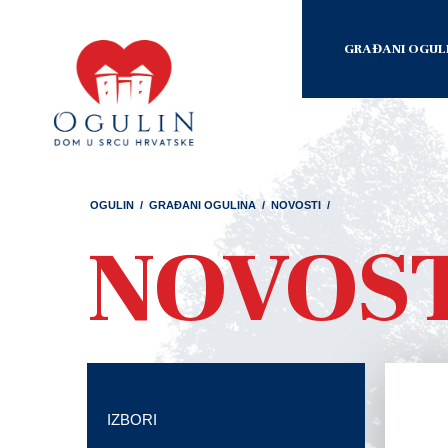
GRAĐANI OGUL
OGULIN
/
GRAĐANI OGULINA
/
NOVOSTI
/
NOVOS
IZBORI