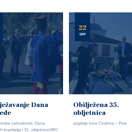
22
SRP
ježavanje Dana
Obilježena 35.
jede
obljetnica
inske zahvalnosti, Dana
pogibije Ivice Cindrića – Pive
ih branitelja i 31. obljetniceVRO