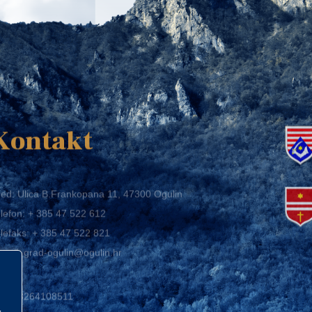
K
Kontakt
ed: Ulica B.Frankopana 11, 47300 Ogulin
lefon:
+ 385 47 522 612
lefaks:
+ 385 47 522 821
mail:
grad-ogulin@ogulin.hr
IB: 58264108511
BAN: HR1424020061829700009