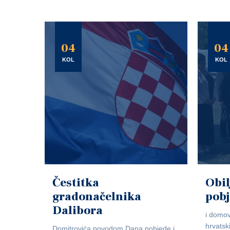
04
04
KOL
KOL
Čestitka
Obil
gradonačelnika
pob
Dalibora
i domov
hrvatsk
Domitrovića povodom Dana pobjede i