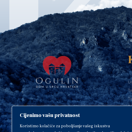
Ur
Te
Te
E-
Cijenimo vašu privatnost
O
Copyright © 2018. Grad Ogulin,
sva prava pridržana.
I
Koristimo kolačiće za poboljšanje vašeg iskustva