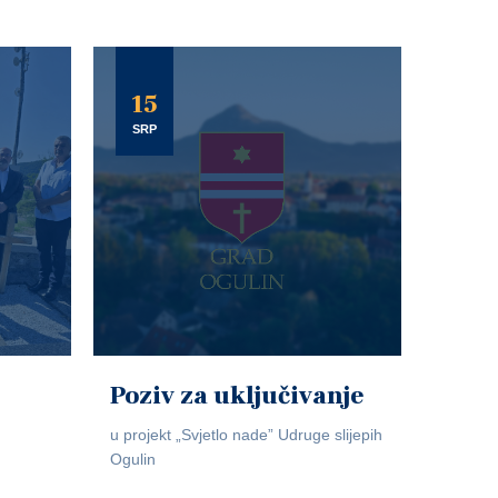
15
SRP
Poziv za uključivanje
u projekt „Svjetlo nade” Udruge slijepih
Ogulin