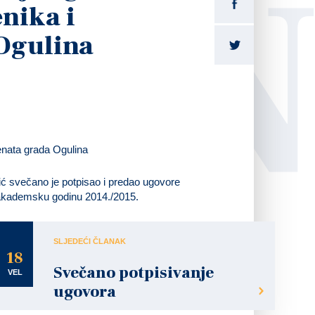
LI
nika i
Ogulina
ić svečano je potpisao i predao ugovore
 akademsku godinu 2014./2015.
SLJEDEĆI ČLANAK
18
Svečano potpisivanje
VEL
ugovora