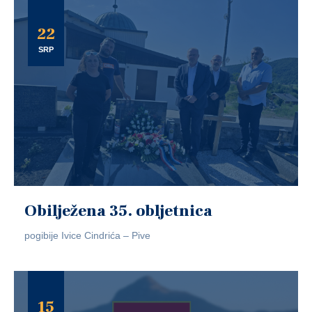
22
SRP
Obilježena 35. obljetnica
pogibije Ivice Cindrića – Pive
15