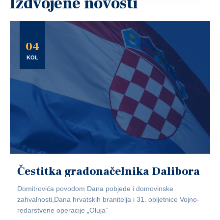
Izdvojene novosti
04
KOL
Čestitka gradonačelnika Dalibora
Domitrovića povodom Dana pobjede i domovinske
zahvalnosti,Dana hrvatskih branitelja i 31. obljetnice Vojno-
redarstvene operacije „Oluja“