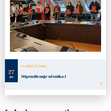
SLJEDEĆI ČLANAK
27
Stipendiranje učenika i
SIJ