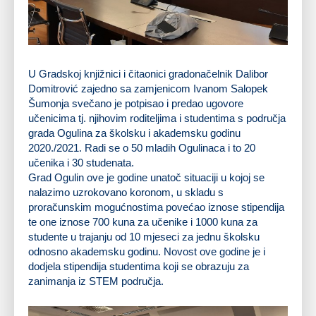
U Gradskoj knjižnici i čitaonici gradonačelnik Dalibor
Domitrović zajedno sa zamjenicom Ivanom Salopek
Šumonja svečano je potpisao i predao ugovore
učenicima tj. njihovim roditeljima i studentima s područja
grada Ogulina za školsku i akademsku godinu
2020./2021. Radi se o 50 mladih Ogulinaca i to 20
učenika i 30 studenata.
Grad Ogulin ove je godine unatoč situaciji u kojoj se
nalazimo uzrokovano koronom, u skladu s
proračunskim mogućnostima povećao iznose stipendija
te one iznose 700 kuna za učenike i 1000 kuna za
studente u trajanju od 10 mjeseci za jednu školsku
odnosno akademsku godinu. Novost ove godine je i
dodjela stipendija studentima koji se obrazuju za
zanimanja iz STEM područja.