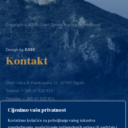
Copyright © 2018. Grad Ogulin, sva prava pridržana.
Design by
EA93
Kontakt
Ured: Ulica B.Frankopana 11, 47300 Ogulin
Telefon:
+ 385 47 522 612
Telefaks:
+ 385 47 522 821
E-mail:
grad-ogulin@ogulin.hr
Cijenimo vašu privatnost
OIB: 58264108511
Koristimo kolačiće za poboljšanje vašeg iskustva
IBAN: HR1424020061829700009
pregledavanja, posluživanje prilagođenih oglasa ili sadržaja i