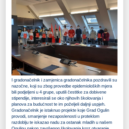
I gradonačelnik i zamjenica gradonačelnika pozdravili su
nazočne, koji su zbog provedbe epidemioloških mjera
bili podjeljeni u 4 grupe, uputili čestitke za dobivene
stipendije, interesirali se oko njihovih školovanja i
planova za budućnost te im poželjeli daljnji uspjeh.
Gradonačelnik je istaknuo projekte koje Grad Ogulin
provodi, smanjenje nezaposlenosti u proteklom
razdoblju te iskazao nadu za ostanak mladih u našem
Ogulinu nakon završenog školovanja kroz otvaranje