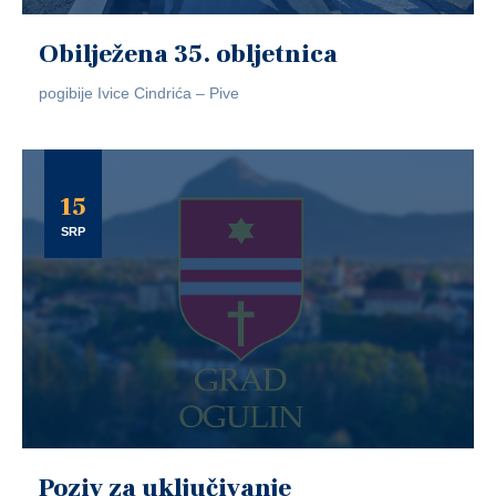
Obilježena 35. obljetnica
pogibije Ivice Cindrića – Pive
15
SRP
Poziv za uključivanje