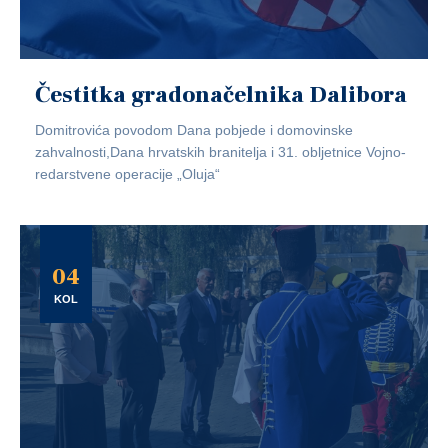
Čestitka gradonačelnika Dalibora
Domitrovića povodom Dana pobjede i domovinske
zahvalnosti,Dana hrvatskih branitelja i 31. obljetnice Vojno-
redarstvene operacije „Oluja“
04
KOL