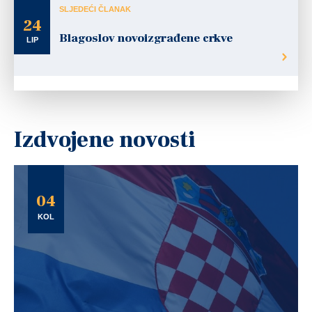
SLJEDEĆI ČLANAK
24
Blagoslov novoizgrađene crkve
LIP
Izdvojene novosti
04
KOL