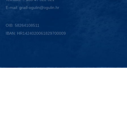
OIB: 58264108511
IBAN: HR1424020061829700009