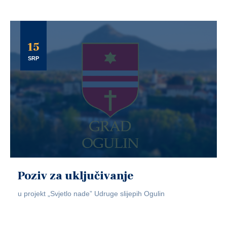
15
SRP
Poziv za uključivanje
u projekt „Svjetlo nade” Udruge slijepih Ogulin