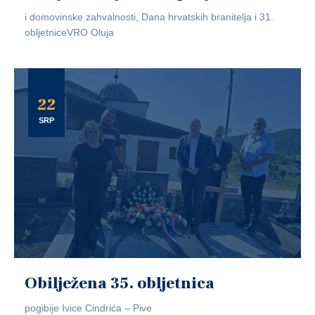
i domovinske zahvalnosti, Dana hrvatskih branitelja i 31.
obljetniceVRO Oluja
22
SRP
Obilježena 35. obljetnica
pogibije Ivice Cindrića – Pive