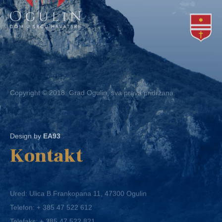
Copyright © 2018. Grad Ogulin, sva prava pridržana.
Design by
EA93
Kontakt
Ured: Ulica B.Frankopana 11, 47300 Ogulin
Telefon:
+ 385 47 522 612
Telefaks:
+ 385 47 522 821
E-mail:
grad-ogulin@ogulin.hr