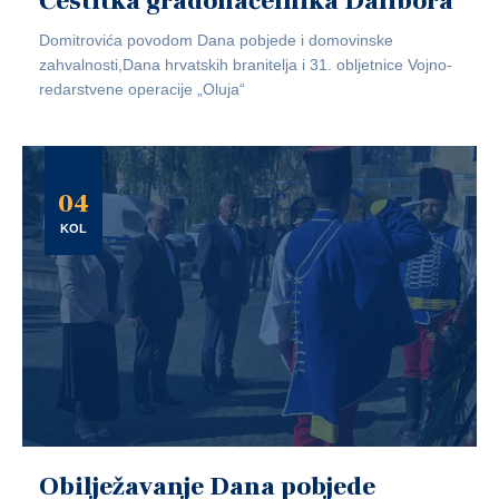
Čestitka gradonačelnika Dalibora
Domitrovića povodom Dana pobjede i domovinske
zahvalnosti,Dana hrvatskih branitelja i 31. obljetnice Vojno-
redarstvene operacije „Oluja“
04
KOL
Obilježavanje Dana pobjede