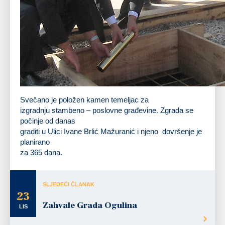
Gradonačelnik g. Magdić i g. Ivezić polažu u temelj potpisanu Povelju
Svečano je položen kamen temeljac za
izgradnju stambeno – poslovne građevine. Zgrada se
počinje od danas
graditi u Ulici Ivane Brlić Mažuranić i njeno dovršenje je
planirano
za 365 dana.
SLJEDEĆI ČLANAK
23
Zahvale Grada Ogulina
LIS