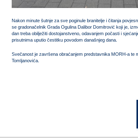
Nakon minute šutnje za sve poginule branitelje i čitanja povj
se gradonačelnik Grada Ogulina Dalibor Domitrović koji je, izme
dan treba obilježiti dostojanstveno, odavanjem počasti i sjećanj
prisutnima uputio čestitku povodom današnjeg dana.
Svečanost je završena obraćanjem predstavnika MORH-a te mo
Tomljanovića.