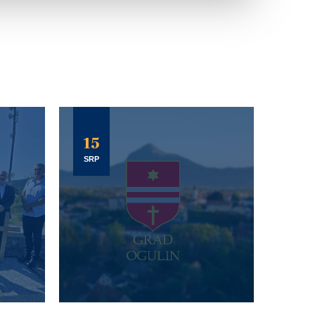
15
SRP