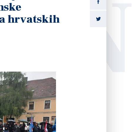
LI
nske
na hrvatskih