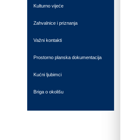
Kulturno vijeće
Zahvalnice i priznanja
Važni kontakti
Prostorno planska dokumentacija
Kućni ljubimci
Briga o okolišu