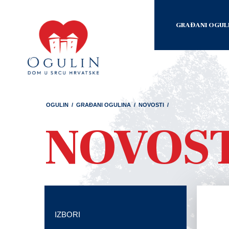
GRAĐANI OGUL
OGULIN
/
GRAĐANI OGULINA
/
NOVOSTI
/
NOVOS
IZBORI