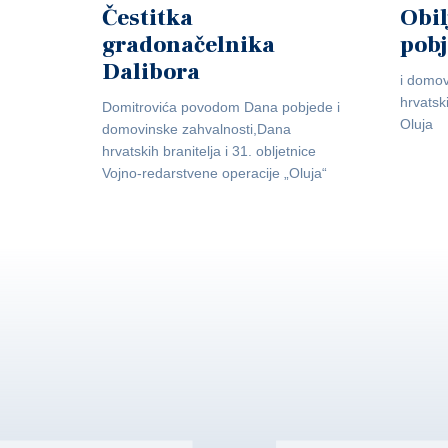
Čestitka
Obil
gradonačelnika
pob
Dalibora
i domov
hrvatsk
Domitrovića povodom Dana pobjede i
Oluja
domovinske zahvalnosti,Dana
hrvatskih branitelja i 31. obljetnice
Vojno-redarstvene operacije „Oluja“