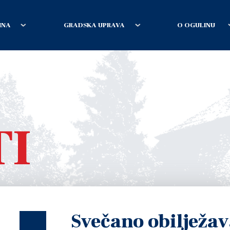
INA
GRADSKA UPRAVA
O OGULINU
TI
Svečano obilježa