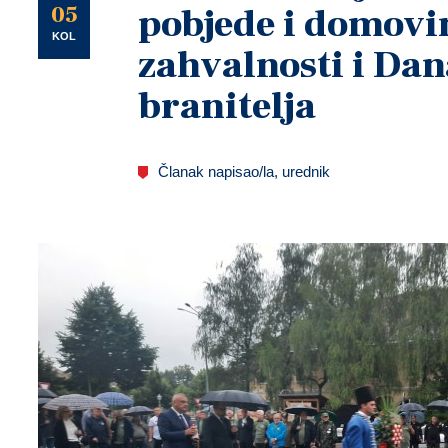
U
05
pobjede i domovi
KOL
zahvalnosti i Da
branitelja
Članak napisao/la, urednik