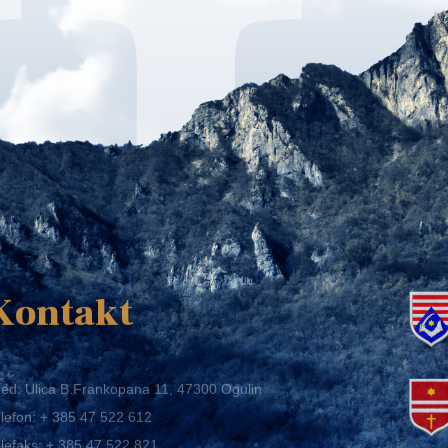
K
Kontakt
ed: Ulica B.Frankopana 11, 47300 Ogulin
lefon:
+ 385 47 522 612
lefaks:
+ 385 47 522 821
mail:
grad-ogulin@ogulin.hr