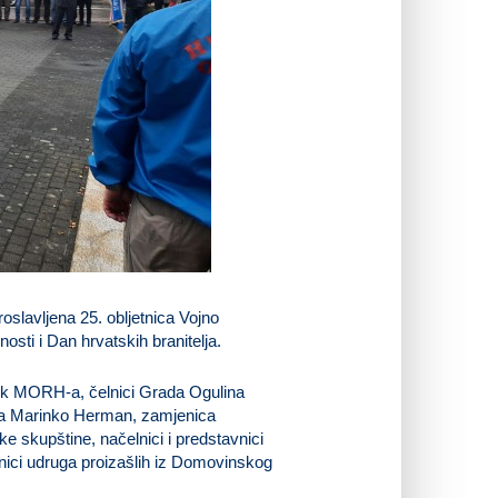
oslavljena 25. obljetnica Vojno
sti i Dan hrvatskih branitelja.
vnik MORH-a, čelnici Grada Ogulina
eća Marinko Herman, zamjenica
 skupštine, načelnici i predstavnici
vnici udruga proizašlih iz Domovinskog