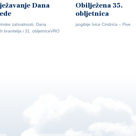
ježavanje Dana
Obilježena 35.
jede
obljetnica
inske zahvalnosti, Dana
pogibije Ivice Cindrića – Pive
ih branitelja i 31. obljetniceVRO