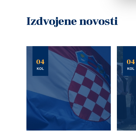
Izdvojene novosti
04
04
KOL
KOL