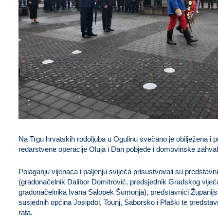
Na Trgu hrvatskih rodoljuba u Ogulinu svečano je obilježena i pr
redarstvene operacije Oluja i Dan pobjede i domovinske zahvalno
Polaganju vijenaca i paljenju svijeća prisustvovali su predsta
(gradonačelnik Dalibor Domitrović, predsjednik Gradskog vij
gradonačelnika Ivana Salopek Šumonja), predstavnici Županijske
susjednih općina Josipdol, Tounj, Saborsko i Plaški te predsta
rata.