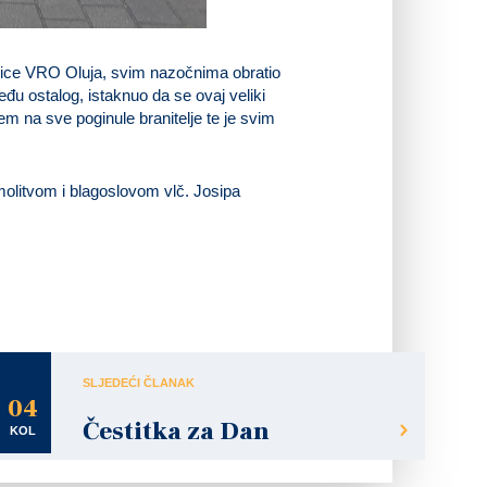
esnice VRO Oluja, svim nazočnima obratio
đu ostalog, istaknuo da se ovaj veliki
em na sve poginule branitelje te je svim
litvom i blagoslovom vlč. Josipa
SLJEDEĆI ČLANAK
04
Čestitka za Dan
KOL