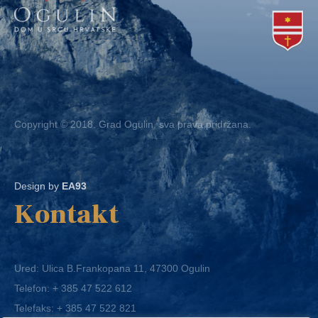
Copyright © 2018. Grad Ogulin, sva prava pridržana.
Design by
EA93
Kontakt
Ured: Ulica B.Frankopana 11, 47300 Ogulin
Telefon:
+ 385 47 522 612
Telefaks:
+ 385 47 522 821
E-mail:
grad-ogulin@ogulin.hr