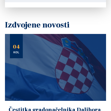
Izdvojene novosti
04
KOL
Čestitka gradonačelnika Dalibora