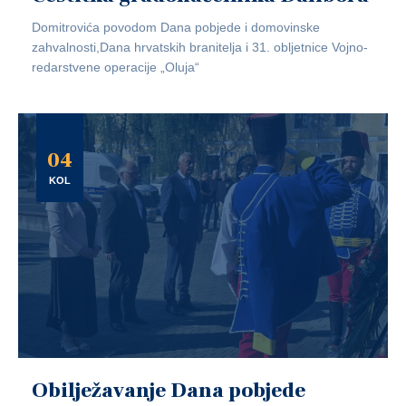
Domitrovića povodom Dana pobjede i domovinske
zahvalnosti,Dana hrvatskih branitelja i 31. obljetnice Vojno-
redarstvene operacije „Oluja“
04
KOL
Obilježavanje Dana pobjede