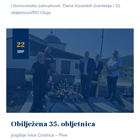
i domovinske zahvalnosti, Dana hrvatskih branitelja i 31.
obljetniceVRO Oluja
22
SRP
Obilježena 35. obljetnica
pogibije Ivice Cindrića – Pive