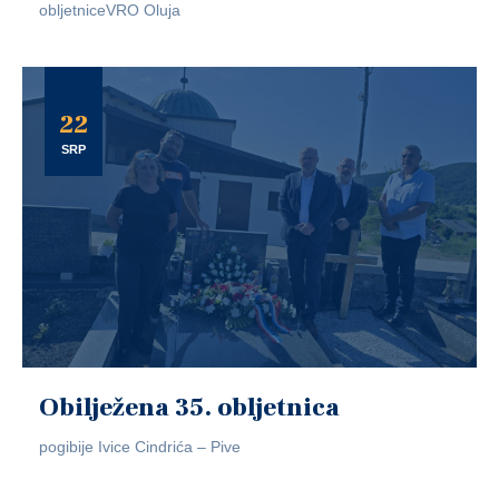
obljetniceVRO Oluja
22
SRP
Obilježena 35. obljetnica
pogibije Ivice Cindrića – Pive