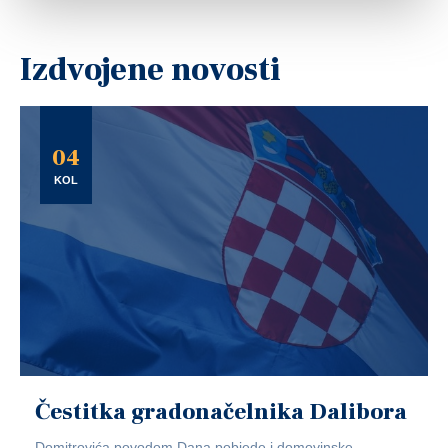
Izdvojene novosti
04
KOL
Čestitka gradonačelnika Dalibora
Domitrovića povodom Dana pobjede i domovinske