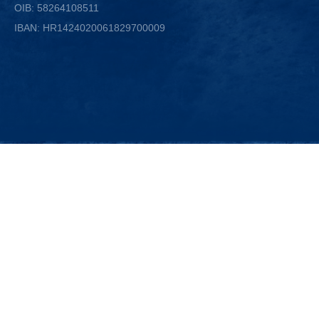
OIB: 58264108511
IBAN: HR1424020061829700009