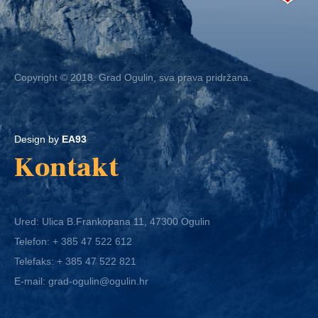
Copyright © 2018. Grad Ogulin, sva prava pridržana.
Design by
EA93
Kontakt
Ured: Ulica B.Frankopana 11, 47300 Ogulin
Telefon:
+ 385 47 522 612
Telefaks:
+ 385 47 522 821
E-mail:
grad-ogulin@ogulin.hr