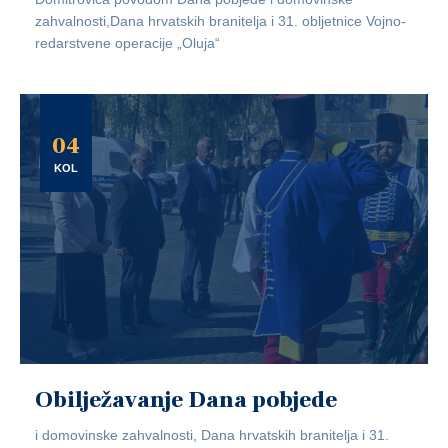
zahvalnosti,Dana hrvatskih branitelja i 31. obljetnice Vojno-
redarstvene operacije „Oluja“
04
KOL
Obilježavanje Dana pobjede
i domovinske zahvalnosti, Dana hrvatskih branitelja i 31.