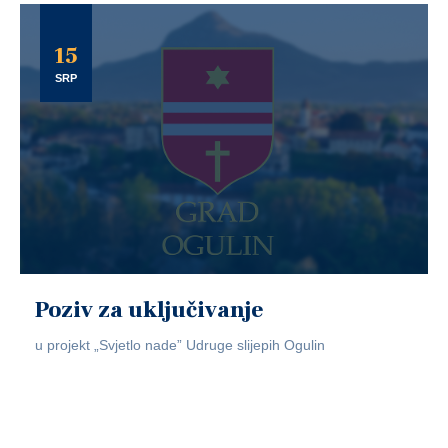
15
SRP
Poziv za uključivanje
u projekt „Svjetlo nade” Udruge slijepih Ogulin