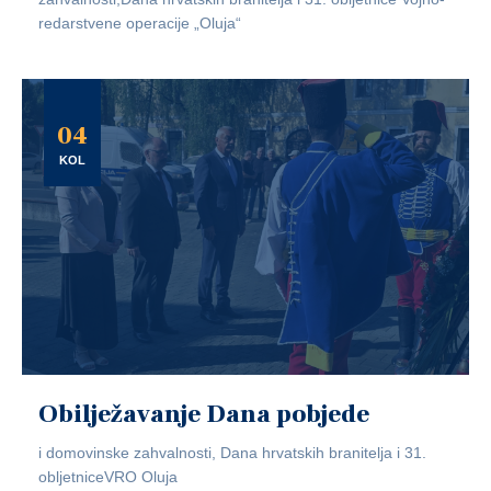
redarstvene operacije „Oluja“
04
KOL
Obilježavanje Dana pobjede
i domovinske zahvalnosti, Dana hrvatskih branitelja i 31.
obljetniceVRO Oluja