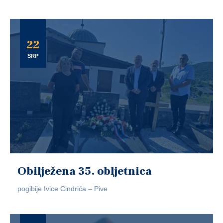
22
SRP
Obilježena 35. obljetnica
pogibije Ivice Cindrića – Pive