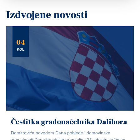
Izdvojene novosti
04
KOL
Čestitka gradonačelnika Dalibora
Domitrovića povodom Dana pobjede i domovinske
zahvalnosti,Dana hrvatskih branitelja i 31. obljetnice Vojno-