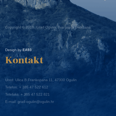
Copyright © 2018. Grad Ogulin, sva prava pridržana.
Design by
EA93
Kontakt
Ured: Ulica B.Frankopana 11, 47300 Ogulin
Telefon:
+ 385 47 522 612
Telefaks:
+ 385 47 522 821
E-mail:
grad-ogulin@ogulin.hr
OIB: 58264108511