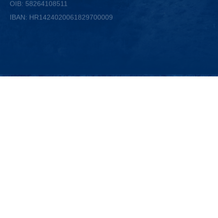
IBAN: HR1424020061829700009