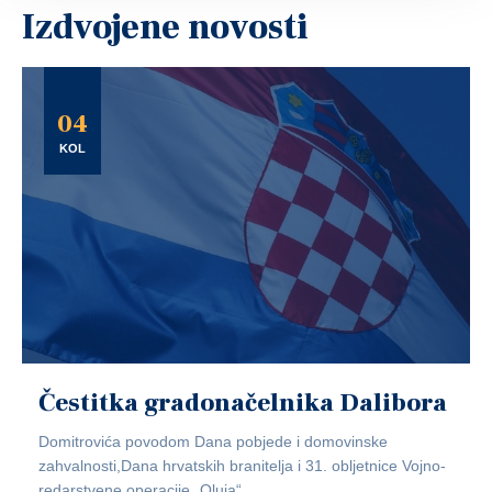
Izdvojene novosti
04
KOL
Čestitka gradonačelnika Dalibora
Domitrovića povodom Dana pobjede i domovinske
zahvalnosti,Dana hrvatskih branitelja i 31. obljetnice Vojno-
redarstvene operacije „Oluja“