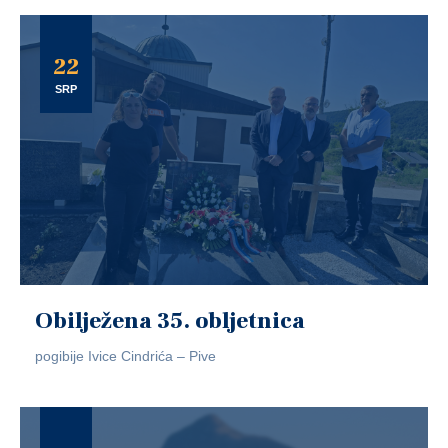
22
SRP
Obilježena 35. obljetnica
pogibije Ivice Cindrića – Pive