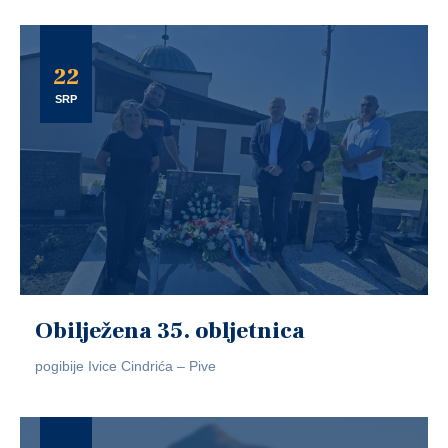
22
SRP
Obilježena 35. obljetnica
pogibije Ivice Cindrića – Pive