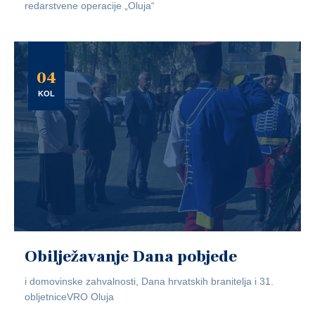
redarstvene operacije „Oluja“
04
KOL
Obilježavanje Dana pobjede
i domovinske zahvalnosti, Dana hrvatskih branitelja i 31.
obljetniceVRO Oluja