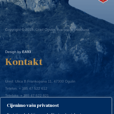
Copyright © 2018. Grad Ogulin, sva prava pridržana.
Design by
EA93
Kontakt
Ured: Ulica B.Frankopana 11, 47300 Ogulin
Telefon:
+ 385 47 522 612
Telefaks:
+ 385 47 522 821
E-mail:
grad-ogulin@ogulin.hr
Cijenimo vašu privatnost
OIB: 58264108511