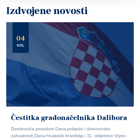
Izdvojene novosti
04
KOL
Čestitka gradonačelnika Dalibora
Domitrovića povodom Dana pobjede i domovinske
zahvalnosti,Dana hrvatskih branitelja i 31. obljetnice Vojno-