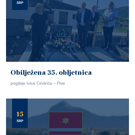
SRP
Obilježena 35. obljetnica
pogibije Ivice Cindrića – Pive
15
SRP