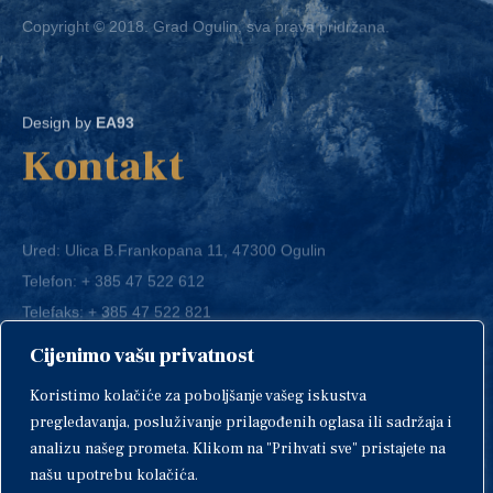
Design by
EA93
Kontakt
Ured: Ulica B.Frankopana 11, 47300 Ogulin
Telefon:
+ 385 47 522 612
Telefaks:
+ 385 47 522 821
E-mail:
grad-ogulin@ogulin.hr
Cijenimo vašu privatnost
OIB: 58264108511
Koristimo kolačiće za poboljšanje vašeg iskustva
IBAN: HR1424020061829700009
pregledavanja, posluživanje prilagođenih oglasa ili sadržaja i
analizu našeg prometa. Klikom na "Prihvati sve" pristajete na
našu upotrebu kolačića.