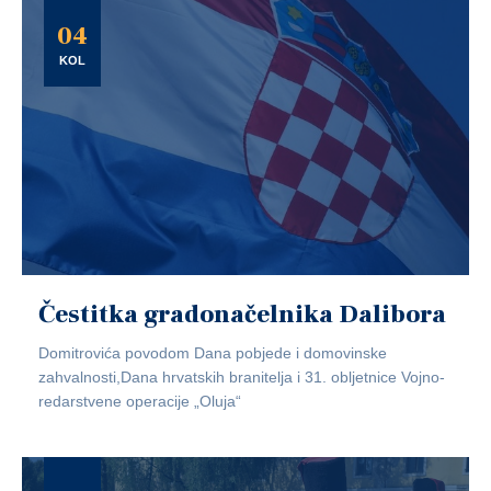
04
KOL
Čestitka gradonačelnika Dalibora
Domitrovića povodom Dana pobjede i domovinske
zahvalnosti,Dana hrvatskih branitelja i 31. obljetnice Vojno-
redarstvene operacije „Oluja“