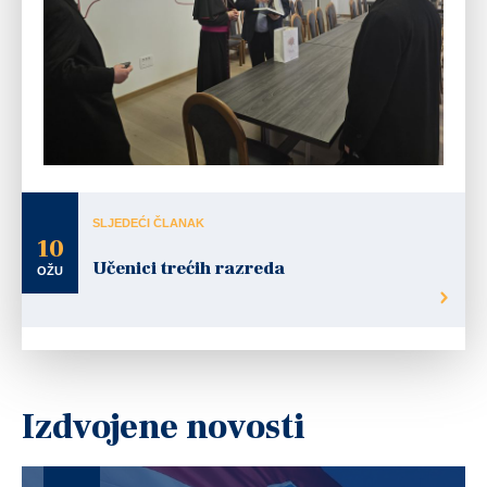
SLJEDEĆI ČLANAK
10
Učenici trećih razreda
OŽU
Izdvojene novosti