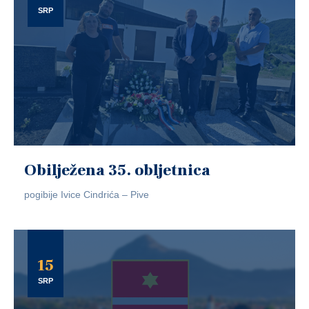
SRP
Obilježena 35. obljetnica
pogibije Ivice Cindrića – Pive
15
SRP