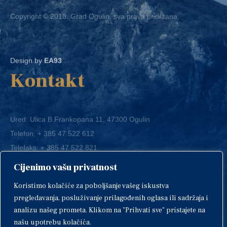
Copyright © 2018. Grad Ogulin, sva prava pridržana.
Design by
EA93
Kontakt
Ured: Ulica B.Frankopana 11, 47300 Ogulin
Telefon:
+ 385 47 522 612
Telefaks:
+ 385 47 522 821
E-mail:
grad-ogulin@ogulin.hr
Cijenimo vašu privatnost
OIB: 58264108511
Koristimo kolačiće za poboljšanje vašeg iskustva
IBAN: HR1424020061829700009
pregledavanja, posluživanje prilagođenih oglasa ili sadržaja i
analizu našeg prometa. Klikom na "Prihvati sve" pristajete na
našu upotrebu kolačića.