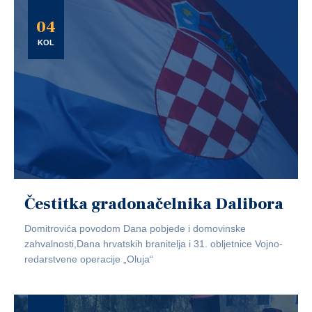
04
KOL
Čestitka gradonačelnika Dalibora
Domitrovića povodom Dana pobjede i domovinske
zahvalnosti,Dana hrvatskih branitelja i 31. obljetnice Vojno-
redarstvene operacije „Oluja“