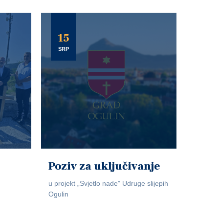
15
SRP
Poziv za uključivanje
u projekt „Svjetlo nade” Udruge slijepih
Ogulin