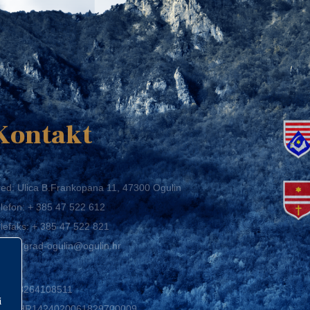
K
Kontakt
ed: Ulica B.Frankopana 11, 47300 Ogulin
lefon:
+ 385 47 522 612
lefaks:
+ 385 47 522 821
mail:
grad-ogulin@ogulin.hr
IB: 58264108511
BAN: HR1424020061829700009
i