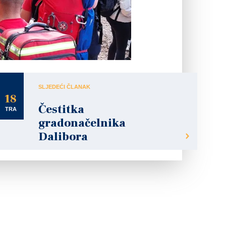
SLJEDEĆI ČLANAK
18
Čestitka
TRA
gradonačelnika
Dalibora