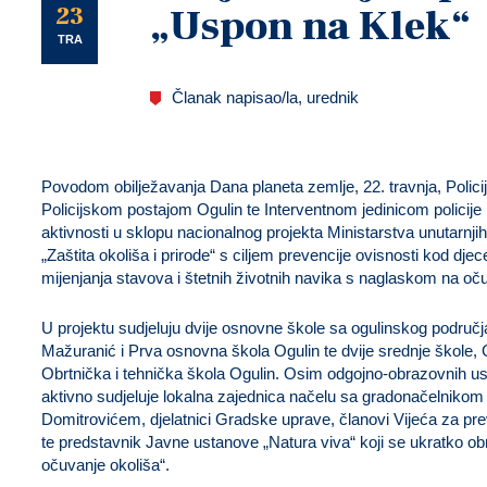
U
23
„Uspon na Klek“
TRA
Članak napisao/la, urednik
Povodom obilježavanja Dana planeta zemlje, 22. travnja, Polici
Policijskom postajom Ogulin te Interventnom jedinicom policije 
aktivnosti u sklopu nacionalnog projekta Ministarstva unutarnjih
„Zaštita okoliša i prirode“ s ciljem prevencije ovisnosti kod djece
mijenjanja stavova i štetnih životnih navika s naglaskom na očuv
U projektu sudjeluju dvije osnovne škole sa ogulinskog područj
Mažuranić i Prva osnovna škola Ogulin te dvije srednje škole,
Obrtnička i tehnička škola Ogulin. Osim odgojno-obrazovnih us
aktivno sudjeluje lokalna zajednica načelu sa gradonačelniko
Domitrovićem, djelatnici Gradske uprave, članovi Vijeća za pre
te predstavnik Javne ustanove „Natura viva“ koji se ukratko obr
očuvanje okoliša“.