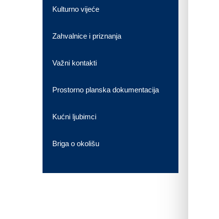
Kulturno vijeće
Zahvalnice i priznanja
Važni kontakti
Prostorno planska dokumentacija
Kućni ljubimci
Briga o okolišu