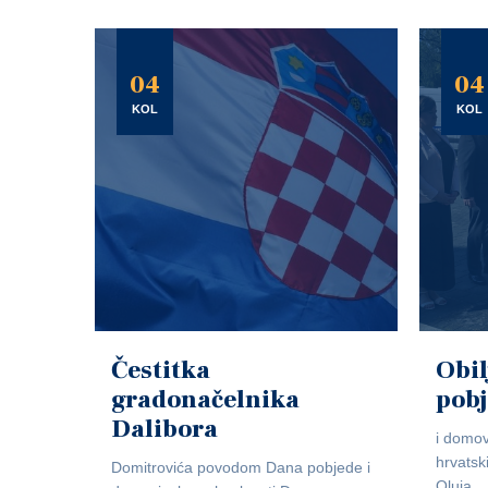
04
04
KOL
KOL
Čestitka
Obil
gradonačelnika
pob
Dalibora
i domov
hrvatsk
Domitrovića povodom Dana pobjede i
Oluja