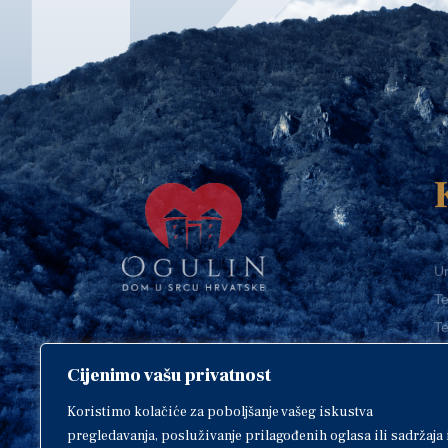
Ur
Te
Te
E-
Cijenimo vašu privatnost
O
Copyright © 2018. Grad Ogulin,
sva prava pridržana.
I
Koristimo kolačiće za poboljšanje vašeg iskustva
pregledavanja, posluživanje prilagođenih oglasa ili sadržaja 