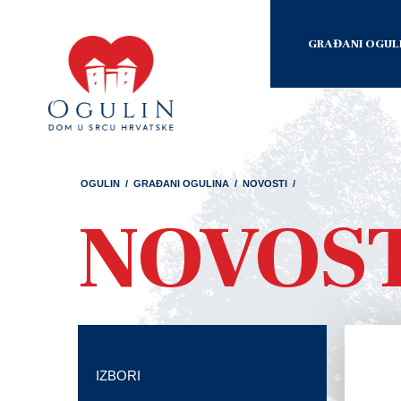
GRAĐANI OGUL
OGULIN
/
GRAĐANI OGULINA
/
NOVOSTI
/
NOVOS
IZBORI