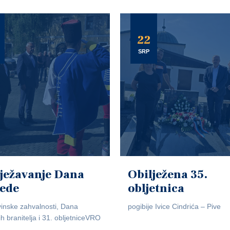
22
SRP
ježavanje Dana
Obilježena 35.
jede
obljetnica
inske zahvalnosti, Dana
pogibije Ivice Cindrića – Pive
ih branitelja i 31. obljetniceVRO