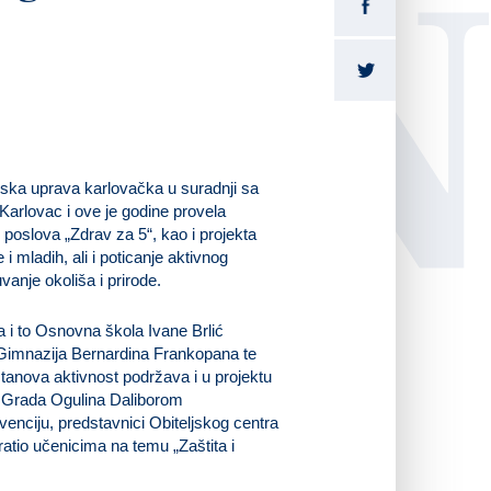
LI
jska uprava karlovačka u suradnji sa
Karlovac i ove je godine provela
 poslova „Zdrav za 5“, kao i projekta
 i mladih, ali i poticanje aktivnog
anje okoliša i prirode.
a i to Osnovna škola Ivane Brlić
 Gimnazija Bernardina Frankopana te
tanova aktivnost podržava i u projektu
m Grada Ogulina Daliborom
venciju, predstavnici Obiteljskog centra
atio učenicima na temu „Zaštita i