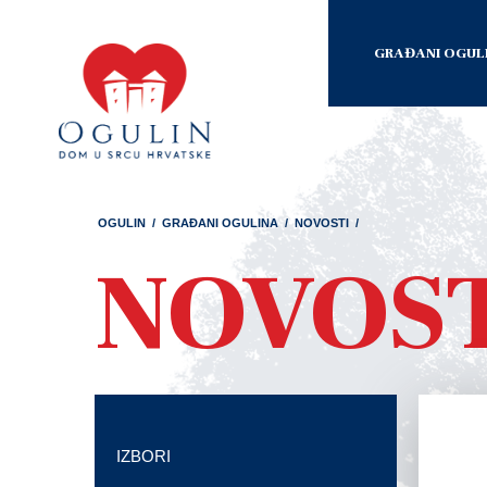
GRAĐANI OGUL
OGULIN
/
GRAĐANI OGULINA
/
NOVOSTI
/
NOVOS
IZBORI