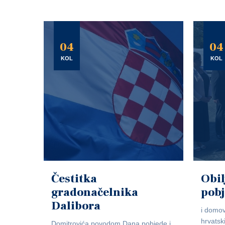
04
04
KOL
KOL
Čestitka
Obil
gradonačelnika
pob
Dalibora
i domov
hrvatsk
Domitrovića povodom Dana pobjede i