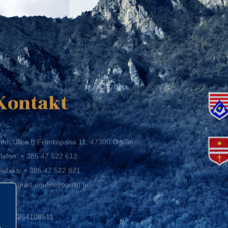
K
Kontakt
ed: Ulica B.Frankopana 11, 47300 Ogulin
lefon:
+ 385 47 522 612
lefaks:
+ 385 47 522 821
mail:
grad-ogulin@ogulin.hr
IB: 58264108511
BAN: HR1424020061829700009