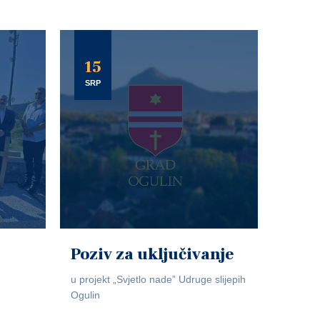
15
SRP
Poziv za uključivanje
u projekt „Svjetlo nade” Udruge slijepih
Ogulin