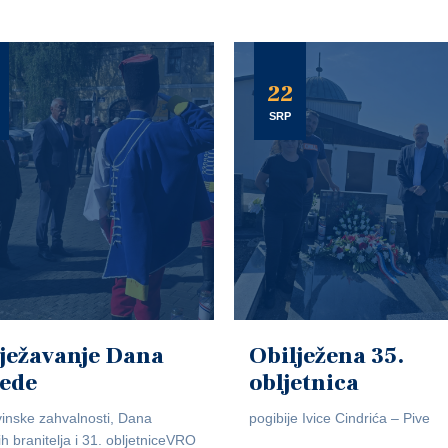
22
SRP
ježavanje Dana
Obilježena 35.
jede
obljetnica
inske zahvalnosti, Dana
pogibije Ivice Cindrića – Pive
ih branitelja i 31. obljetniceVRO