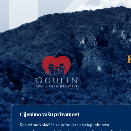
Ur
Te
Te
E-
Cijenimo vašu privatnost
O
Copyright © 2018. Grad Ogulin,
sva prava pridržana.
I
Koristimo kolačiće za poboljšanje vašeg iskustva