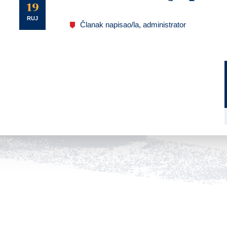
U
19
RUJ
Članak napisao/la, administrator