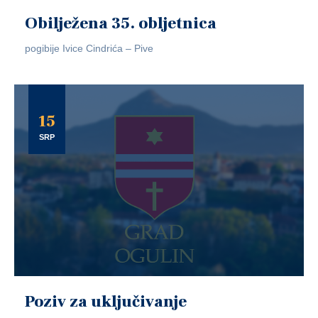
Obilježena 35. obljetnica
pogibije Ivice Cindrića – Pive
15
SRP
Poziv za uključivanje