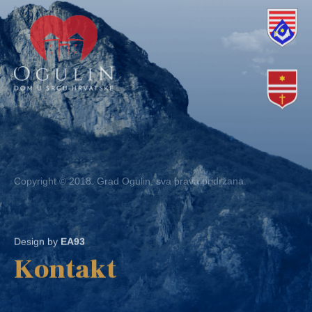
Copyright © 2018. Grad Ogulin, sva prava pridržana.
Design by
EA93
Kontakt
Ured: Ulica B.Frankopana 11, 47300 Ogulin