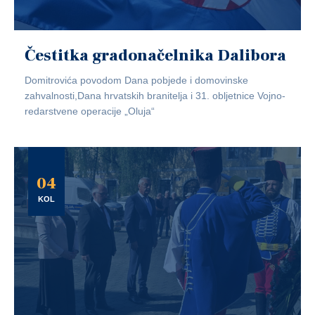
Čestitka gradonačelnika Dalibora
Domitrovića povodom Dana pobjede i domovinske
zahvalnosti,Dana hrvatskih branitelja i 31. obljetnice Vojno-
redarstvene operacije „Oluja“
04
KOL