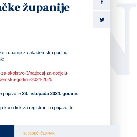
LI
čke županije
ačke županije za akademsku godinu
nk:
uo-za-skolstvo-3/natjecaj-za-dodjelu-
kademsku-godinu-2024-2025
za prijavu je
28. listopada 2024. godine
.
kao i link za registraciju i prijavu, te
SLJEDEĆI ČLANAK