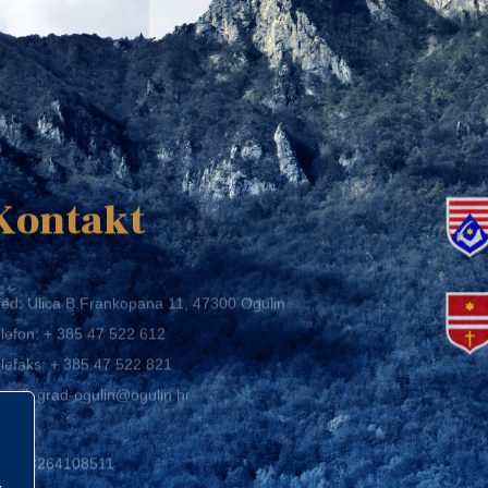
K
Kontakt
ed: Ulica B.Frankopana 11, 47300 Ogulin
lefon:
+ 385 47 522 612
lefaks:
+ 385 47 522 821
mail:
grad-ogulin@ogulin.hr
IB: 58264108511
BAN: HR1424020061829700009