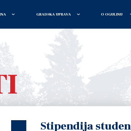
INA
GRADSKA UPRAVA
O OGULINU
TI
Stipendija stude