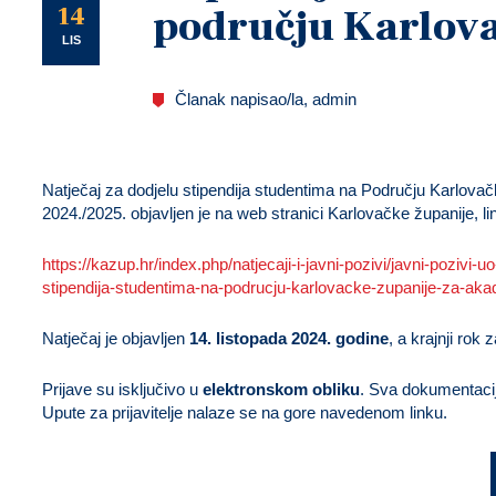
U
14
području Karlova
LIS
Članak napisao/la, admin
Natječaj za dodjelu stipendija studentima na Području Karlov
2024./2025. objavljen je na web stranici Karlovačke županije, li
https://kazup.hr/index.php/natjecaji-i-javni-pozivi/javni-pozivi-
stipendija-studentima-na-podrucju-karlovacke-zupanije-za-a
Natječaj je objavljen
14. listopada 2024. godine
, a krajnji rok 
Prijave su isključivo u
elektronskom obliku
. Sva dokumentacija 
Upute za prijavitelje nalaze se na gore navedenom linku.