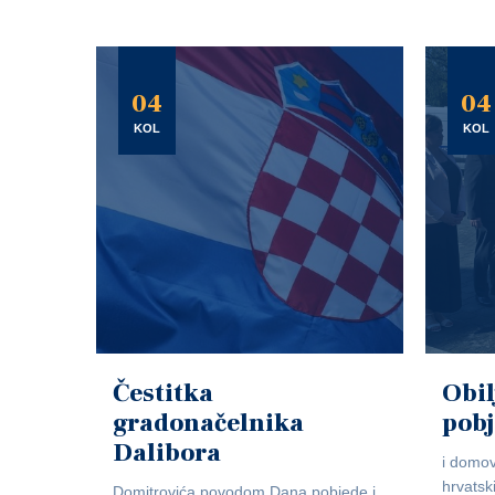
04
04
KOL
KOL
Čestitka
Obil
gradonačelnika
pob
Dalibora
i domov
hrvatsk
Domitrovića povodom Dana pobjede i