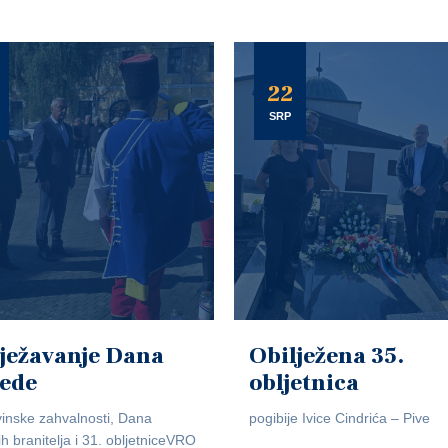
22
SRP
ježavanje Dana
Obilježena 35.
jede
obljetnica
inske zahvalnosti, Dana
pogibije Ivice Cindrića – Pive
ih branitelja i 31. obljetniceVRO