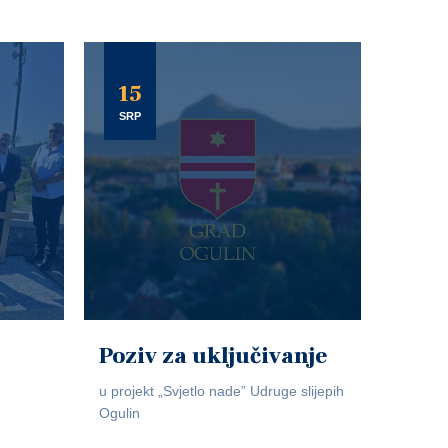
15
SRP
Poziv za uključivanje
u projekt „Svjetlo nade” Udruge slijepih
Ogulin