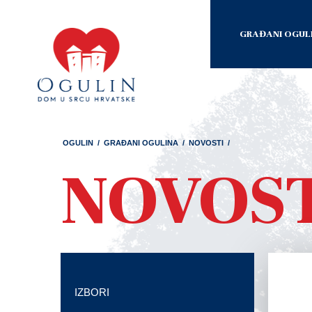
GRAĐANI OGUL
OGULIN
/
GRAĐANI OGULINA
/
NOVOSTI
/
NOVOS
IZBORI