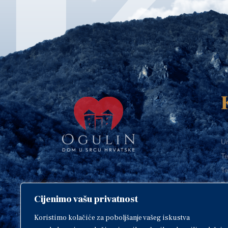
Ur
Te
Te
E-
Cijenimo vašu privatnost
O
Copyright © 2018. Grad Ogulin,
sva prava pridržana.
I
Koristimo kolačiće za poboljšanje vašeg iskustva