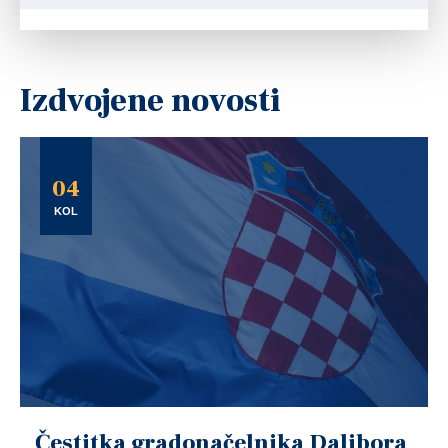
Izdvojene novosti
04
KOL
Čestitka gradonačelnika Dalibora