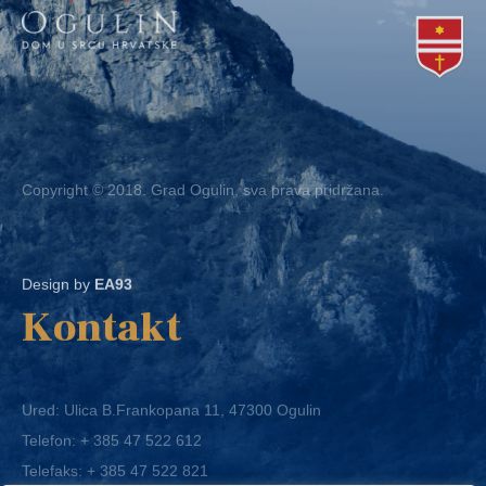
Copyright © 2018. Grad Ogulin, sva prava pridržana.
Design by
EA93
Kontakt
Ured: Ulica B.Frankopana 11, 47300 Ogulin
Telefon:
+ 385 47 522 612
Telefaks:
+ 385 47 522 821
E-mail:
grad-ogulin@ogulin.hr