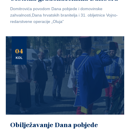
Domitrovića povodom Dana pobjede i domovinske
zahvalnosti,Dana hrvatskih branitelja i 31. obljetnice Vojno-
redarstvene operacije „Oluja“
04
KOL
Obilježavanje Dana pobjede