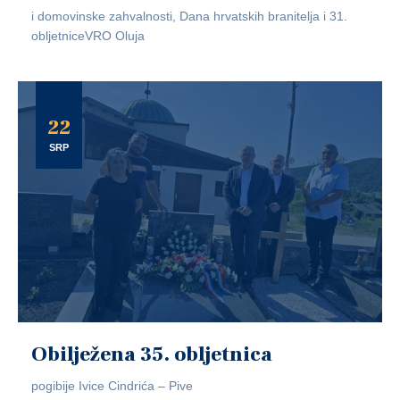
i domovinske zahvalnosti, Dana hrvatskih branitelja i 31.
obljetniceVRO Oluja
22
SRP
Obilježena 35. obljetnica
pogibije Ivice Cindrića – Pive