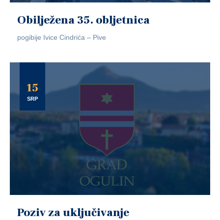
Obilježena 35. obljetnica
pogibije Ivice Cindrića – Pive
15
SRP
Poziv za uključivanje