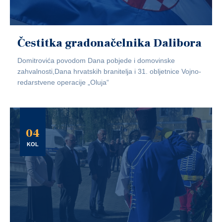
Čestitka gradonačelnika Dalibora
Domitrovića povodom Dana pobjede i domovinske
zahvalnosti,Dana hrvatskih branitelja i 31. obljetnice Vojno-
redarstvene operacije „Oluja“
04
KOL