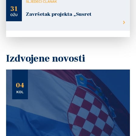
SLJEDEĆI ČLANAK
31
Završetak projekta „Susret
OŽU
Izdvojene novosti
04
KOL