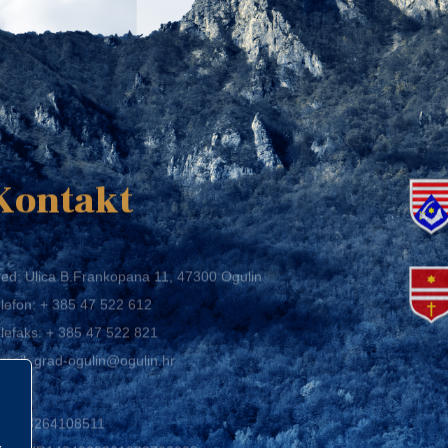
K
Kontakt
ed: Ulica B.Frankopana 11, 47300 Ogulin
lefon:
+ 385 47 522 612
lefaks:
+ 385 47 522 821
mail:
grad-ogulin@ogulin.hr
IB: 58264108511
BAN: HR1424020061829700009