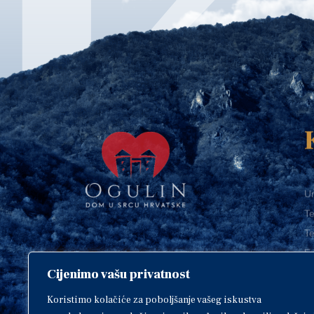
Ur
Te
Te
E-
Cijenimo vašu privatnost
O
Copyright © 2018. Grad Ogulin,
sva prava pridržana.
I
Koristimo kolačiće za poboljšanje vašeg iskustva