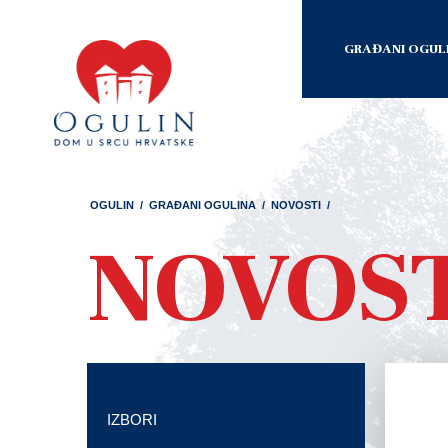
GRAĐANI OGUL
OGULIN
/
GRAĐANI OGULINA
/
NOVOSTI
/
NOVOS
IZBORI