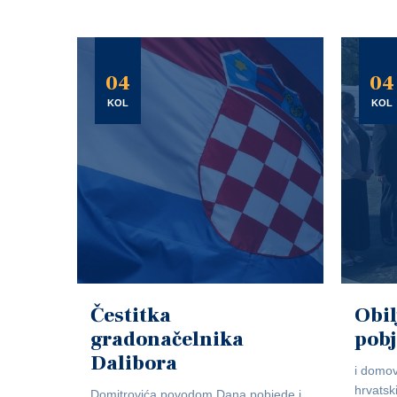
04
04
KOL
KOL
Čestitka
Obil
gradonačelnika
pob
Dalibora
i domov
hrvatsk
Domitrovića povodom Dana pobjede i