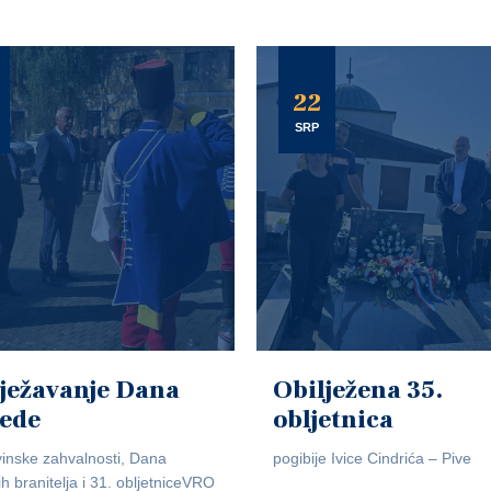
22
SRP
ježavanje Dana
Obilježena 35.
jede
obljetnica
inske zahvalnosti, Dana
pogibije Ivice Cindrića – Pive
ih branitelja i 31. obljetniceVRO