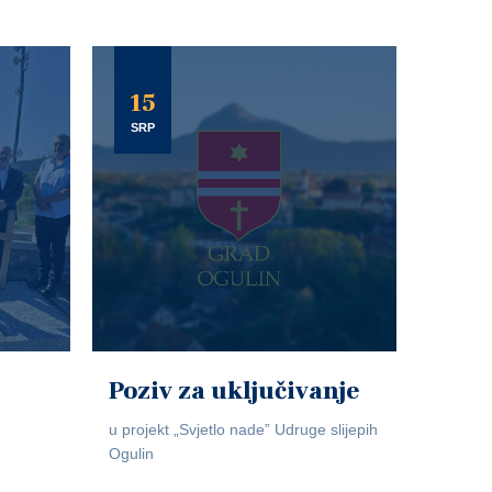
15
SRP
Poziv za uključivanje
u projekt „Svjetlo nade” Udruge slijepih
Ogulin