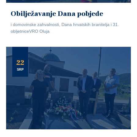
Obilježavanje Dana pobjede
i domovinske zahvalnosti, Dana hrvatskih branitelja i 31.
obljetniceVRO Oluja
22
SRP