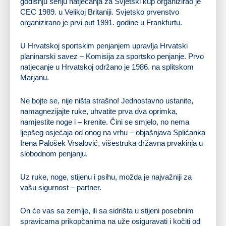
godišnju seriju natjecanja za Svjetski kup organizirao je
CEC 1989. u Velikoj Britaniji. Svjetsko prvenstvo
organizirano je prvi put 1991. godine u Frankfurtu.
U Hrvatskoj sportskim penjanjem upravlja Hrvatski
planinarski savez – Komisija za sportsko penjanje. Prvo
natjecanje u Hrvatskoj održano je 1986. na splitskom
Marjanu.
Ne bojte se, nije ništa strašno! Jednostavno ustanite,
namagnezijajte ruke, uhvatite prva dva oprimka,
namjestite noge i – krenite. Čini se smjelo, no nema
ljepšeg osjećaja od onog na vrhu – objašnjava Splićanka
Irena Palošek Vrsalović, višestruka državna prvakinja u
slobodnom penjanju.
Uz ruke, noge, stijenu i psihu, možda je najvažniji za
vašu sigurnost – partner.
On će vas sa zemlje, ili sa sidrišta u stijeni posebnim
spravicama prikopčanima na uže osiguravati i kočiti od