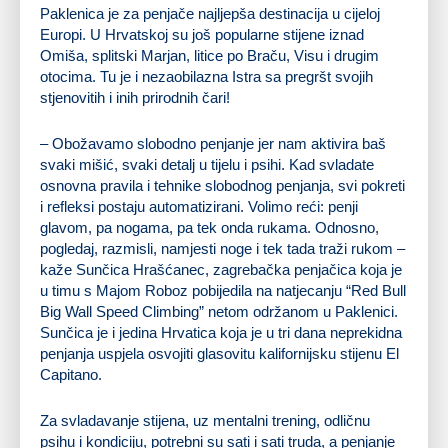
Paklenica je za penjače najljepša destinacija u cijeloj
Europi. U Hrvatskoj su još popularne stijene iznad
Omiša, splitski Marjan, litice po Braču, Visu i drugim
otocima. Tu je i nezaobilazna Istra sa pregršt svojih
stjenovitih i inih prirodnih čari!
– Obožavamo slobodno penjanje jer nam aktivira baš
svaki mišić, svaki detalj u tijelu i psihi. Kad svladate
osnovna pravila i tehnike slobodnog penjanja, svi pokreti
i refleksi postaju automatizirani. Volimo reći: penji
glavom, pa nogama, pa tek onda rukama. Odnosno,
pogledaj, razmisli, namjesti noge i tek tada traži rukom –
kaže Sunčica Hrašćanec, zagrebačka penjačica koja je
u timu s Majom Roboz pobijedila na natjecanju “Red Bull
Big Wall Speed Climbing” netom održanom u Paklenici.
Sunčica je i jedina Hrvatica koja je u tri dana neprekidna
penjanja uspjela osvojiti glasovitu kalifornijsku stijenu El
Capitano.
Za svladavanje stijena, uz mentalni trening, odličnu
psihu i kondiciju, potrebni su sati i sati truda, a penjanje