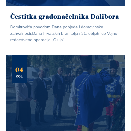
Čestitka gradonačelnika Dalibora
Domitrovića povodom Dana pobjede i domovinske
zahvalnosti,Dana hrvatskih branitelja i 31. obljetnice Vojno-
redarstvene operacije „Oluja“
04
KOL