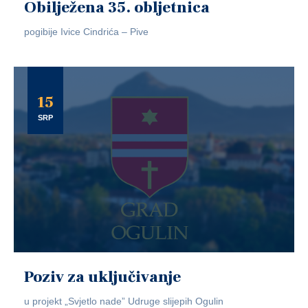
Obilježena 35. obljetnica
pogibije Ivice Cindrića – Pive
15
SRP
Poziv za uključivanje
u projekt „Svjetlo nade” Udruge slijepih Ogulin