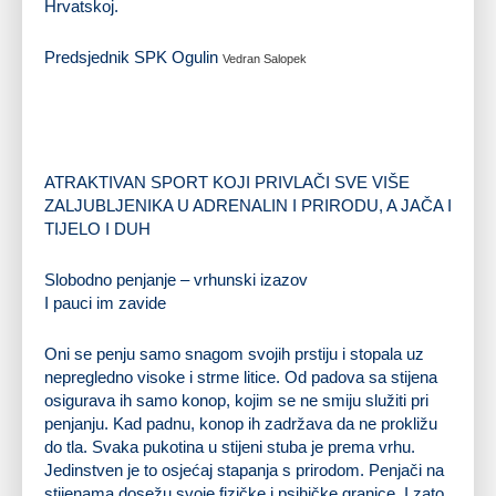
Hrvatskoj.
Predsjednik SPK Ogulin
Vedran Salopek
ATRAKTIVAN SPORT KOJI PRIVLAČI SVE VIŠE
ZALJUBLJENIKA U ADRENALIN I PRIRODU, A JAČA I
TIJELO I DUH
Slobodno penjanje – vrhunski izazov
I pauci im zavide
Oni se penju samo snagom svojih prstiju i stopala uz
nepregledno visoke i strme litice. Od padova sa stijena
osigurava ih samo konop, kojim se ne smiju služiti pri
penjanju. Kad padnu, konop ih zadržava da ne prokližu
do tla. Svaka pukotina u stijeni stuba je prema vrhu.
Jedinstven je to osjećaj stapanja s prirodom. Penjači na
stijenama dosežu svoje fizičke i psihičke granice. I zato