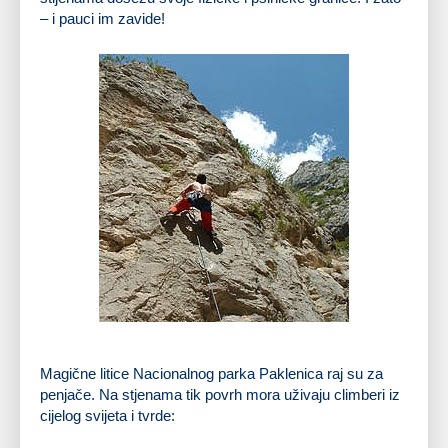
– i pauci im zavide!
Poznati ogulinski penjač Vedran Tešić u nacionalnom parku Paklenica
Magične litice Nacionalnog parka Paklenica raj su za
penjače. Na stjenama tik povrh mora uživaju climberi iz
cijelog svijeta i tvrde: