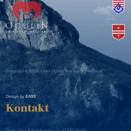
Copyright © 2018. Grad Ogulin, sva prava pridržana.
Design by
EA93
Kontakt
Ured: Ulica B.Frankopana 11, 47300 Ogulin
Telefon:
+ 385 47 522 612