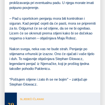
proklizavanja pri eventualnu padu. U njega morate imati
potpuno povjerenje.
– Pad u sportskom penjanju mora biti kontroliran i
siguran. Kad penjač osjeti da će pasti, mora se pripremiti
za to. Odgurnut će se od stijene, da se ne bi ogrebao.
Licem će se okrenuti prema stijeni kako bi se dočekao
nogama o kamen – objašnjava Maja Roboz.
Nakon svega, neka vas ne bude strah. Penjanje po
stijenama vrhunski je izazov. Ono će ojačati i vaše tijelo
i duh. To najjasnije objašnjava Stephan Glowacz,
legendarni penjač iz Njemačke, koji je prošlog tjedna
također pohodio Paklenicu.
“Poštujem stijene i zato ih se ne bojim” – zaključuje
Stephan Glowacz.
SLJEDEĆI ČLANAK
30