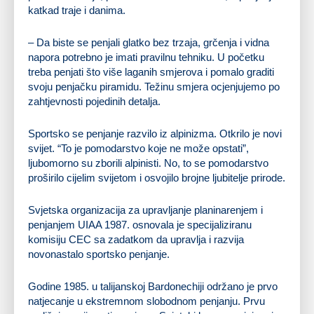
katkad traje i danima.
– Da biste se penjali glatko bez trzaja, grčenja i vidna
napora potrebno je imati pravilnu tehniku. U početku
treba penjati što više laganih smjerova i pomalo graditi
svoju penjačku piramidu. Težinu smjera ocjenjujemo po
zahtjevnosti pojedinih detalja.
Sportsko se penjanje razvilo iz alpinizma. Otkrilo je novi
svijet. “To je pomodarstvo koje ne može opstati”,
ljubomorno su zborili alpinisti. No, to se pomodarstvo
proširilo cijelim svijetom i osvojilo brojne ljubitelje prirode.
Svjetska organizacija za upravljanje planinarenjem i
penjanjem UIAA 1987. osnovala je specijaliziranu
komisiju CEC sa zadatkom da upravlja i razvija
novonastalo sportsko penjanje.
Godine 1985. u talijanskoj Bardonechiji održano je prvo
natjecanje u ekstremnom slobodnom penjanju. Prvu