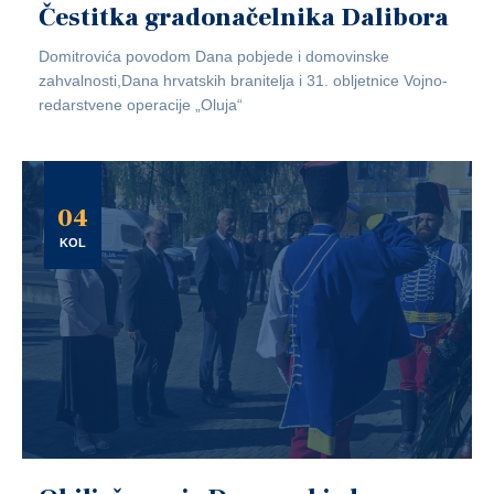
Čestitka gradonačelnika Dalibora
Domitrovića povodom Dana pobjede i domovinske
zahvalnosti,Dana hrvatskih branitelja i 31. obljetnice Vojno-
redarstvene operacije „Oluja“
04
KOL