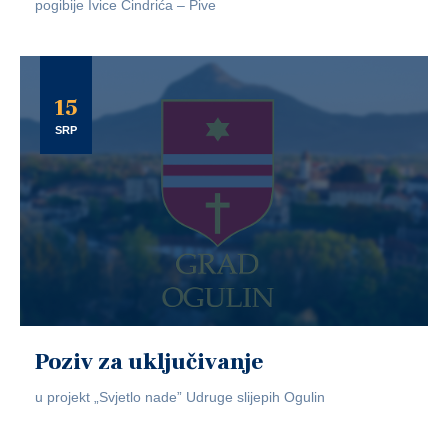
pogibije Ivice Cindrića – Pive
15
SRP
Poziv za uključivanje
u projekt „Svjetlo nade” Udruge slijepih Ogulin