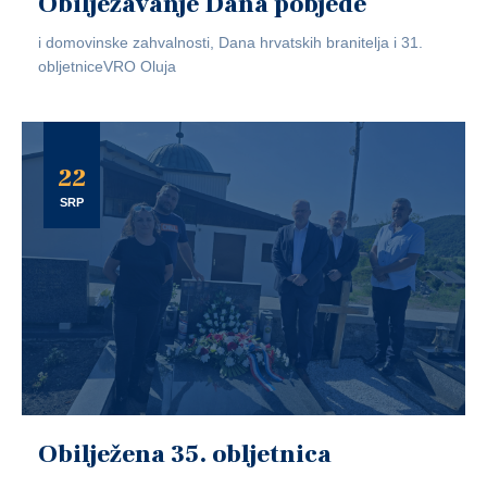
Obilježavanje Dana pobjede
i domovinske zahvalnosti, Dana hrvatskih branitelja i 31.
obljetniceVRO Oluja
22
SRP
Obilježena 35. obljetnica