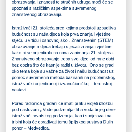
obrazovanja i znanosti te stručnih udruga moći će se
upoznati s različitim aspektima suvremenog
znanstvenog obrazovanja.
Istraživači 21. stoljeća pred kojima predstoji uzbudljiva
budućnost su naša djeca koja prva znanja i vještine
stječu u vrtiću i osnovnoj školi. Znanstvenim (STEM)
obrazovanjem djeca trebaju stjecati znanja i vještine
kako bi se orijentirala na nova zanimanja 21. stoljeća.
Znanstveno obrazovanje treba svoj djeci od rane dobi
bez obzira što će kasnije raditi u životu. Ono se gradi
oko tema koje su važne za život i našu budućnost uz
pomoć suvremenih metoda baziranih na problemskoj,
istraživački orijentiranoj i izvanučioničkoj – terenskoj
nastavi.
Pored radionica građani će imati priliku vidjeti izložbu
pod naslovom „ Vode podzemlja-Tiha voda brijeg dere-
istraživači hrvatskog podzemlja, kao i sudjelovati na
tribini koja će obrađivati temu špiljskog sustava Đulin
ponor – Medvedica.