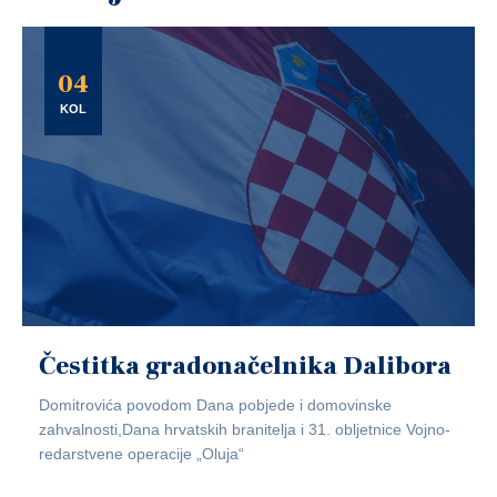
04
KOL
Čestitka gradonačelnika Dalibora
Domitrovića povodom Dana pobjede i domovinske
zahvalnosti,Dana hrvatskih branitelja i 31. obljetnice Vojno-
redarstvene operacije „Oluja“