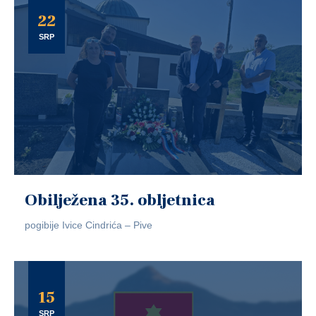
22
SRP
Obilježena 35. obljetnica
pogibije Ivice Cindrića – Pive
15
SRP