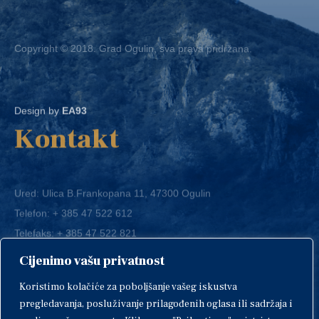
Copyright © 2018. Grad Ogulin, sva prava pridržana.
Design by
EA93
Kontakt
Ured: Ulica B.Frankopana 11, 47300 Ogulin
Telefon:
+ 385 47 522 612
Telefaks:
+ 385 47 522 821
E-mail:
grad-ogulin@ogulin.hr
Cijenimo vašu privatnost
OIB: 58264108511
Koristimo kolačiće za poboljšanje vašeg iskustva
IBAN: HR1424020061829700009
pregledavanja, posluživanje prilagođenih oglasa ili sadržaja i