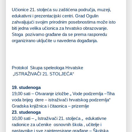
Učionice 21. stoljeća su zaštićena područja, muzeji,
edukativni i prezentacijski centri. Grad Ogulin
zahvaljujući svojim prirodnim posebnostima može isto
biti jedna velika učionica za hrvatsko obrazovanje.
Stoga pozivamo građane da se prema rasporedu
organizirano uključite u navedena događanja.
Protokol Skupa speleologa Hrvatske
„ISTRAŽIVAČI 21. STOLJEĆA“
19. studenoga
19,00 sati – Otvaranje izložbe „ Vode podzemlja –Tiha
voda brijeg dere – istraživači hrvatskog podzemlja“
Gradska knjižnica i čitaonica – prizemlje
23. studenoga
10,00 sati – „ Istraživači 21. stoljeća „ edukativne
radionice za učenike osnovnih škola , učitelje i
nastavnike i sve zainteresirane građane – Školska