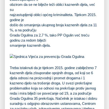
obzirom da se ne bilježe teži oblici kaznenih djela, već
su
najzastupljeniji oblici općeg kriminaliteta. Tijekom 2015.
godine je
došlo do smanjenja ukupnog broja kaznenih djela za 11
%, a na području
Grada Ogulina za 2,7 %, tako PP Ogulin već treću
godinu za redom bilježi
smanjenje kaznenih djela.
Treba istaknuti da je tijekom 2015. godine zabilježeno 7
kaznenih djela zlouporabe opojnih droga, od koji se 6
djela odnosi na proizvodnji i promet drogama i 1
kazneno djelo na trošenje droga. U svezi prekršajne
problematike koja se odnosi na prekršaje protiv javnog
reda i mira bilježi se povećanje od 19, a za područje
Grada Ogulina 35 prekršaja. Načelnik je istakao i dobru
suradnju s odgojno obrazovnim ustanovama, Centrom
za socijalnu skrb, zdravstvenim ustanovama i tijelima