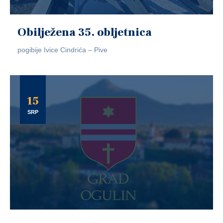
Obilježena 35. obljetnica
pogibije Ivice Cindrića – Pive
15
SRP