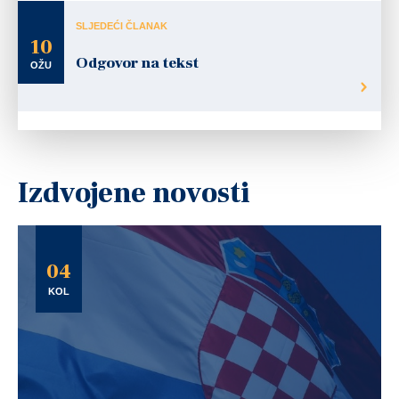
SLJEDEĆI ČLANAK
10
Odgovor na tekst
OŽU
Izdvojene novosti
04
KOL