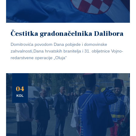
Čestitka gradonačelnika Dalibora
Domitrovića povodom Dana pobjede i domovinske
zahvalnosti,Dana hrvatskih branitelja i 31. obljetnice Vojno-
redarstvene operacije „Oluja“
04
KOL