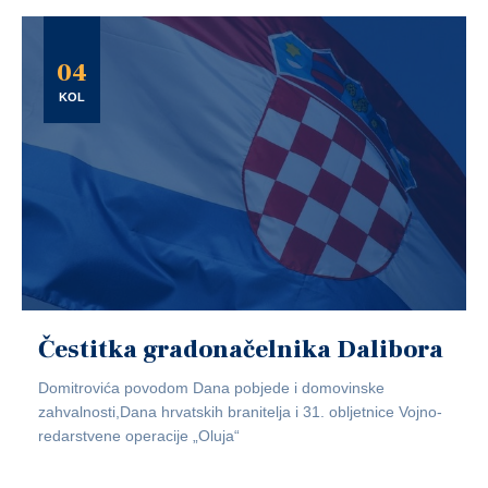
04
KOL
Čestitka gradonačelnika Dalibora
Domitrovića povodom Dana pobjede i domovinske
zahvalnosti,Dana hrvatskih branitelja i 31. obljetnice Vojno-
redarstvene operacije „Oluja“