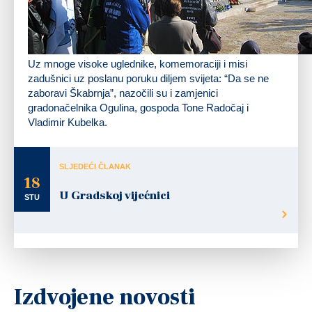
Uz mnoge visoke uglednike, komemoraciji i misi
zadušnici uz poslanu poruku diljem svijeta: “Da se ne
zaboravi Škabrnja”, nazočili su i zamjenici
gradonačelnika Ogulina, gospoda Tone Radočaj i
Vladimir Kubelka.
SLJEDEĆI ČLANAK
18
U Gradskoj vijećnici
STU
Izdvojene novosti