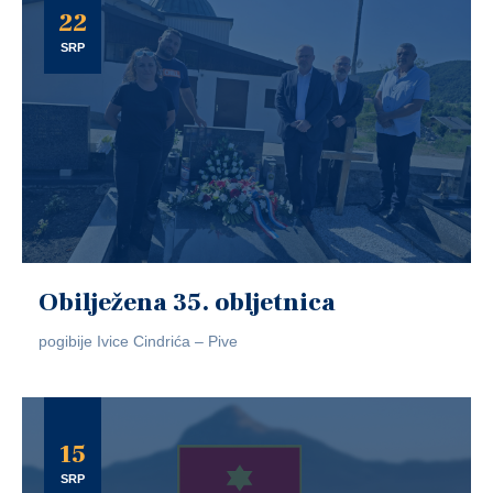
22
SRP
Obilježena 35. obljetnica
pogibije Ivice Cindrića – Pive
15
SRP