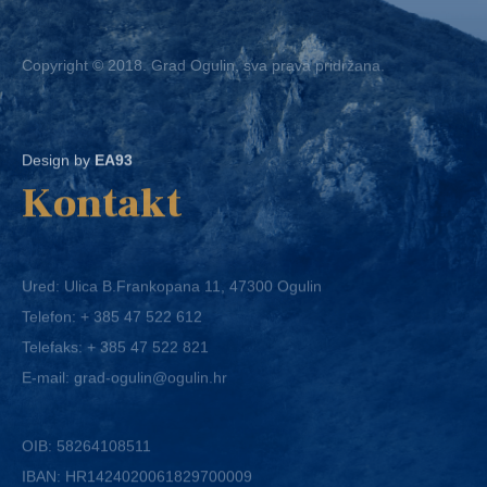
Copyright © 2018. Grad Ogulin, sva prava pridržana.
Design by
EA93
Kontakt
Ured: Ulica B.Frankopana 11, 47300 Ogulin
Telefon:
+ 385 47 522 612
Telefaks:
+ 385 47 522 821
E-mail:
grad-ogulin@ogulin.hr
OIB: 58264108511
IBAN: HR1424020061829700009