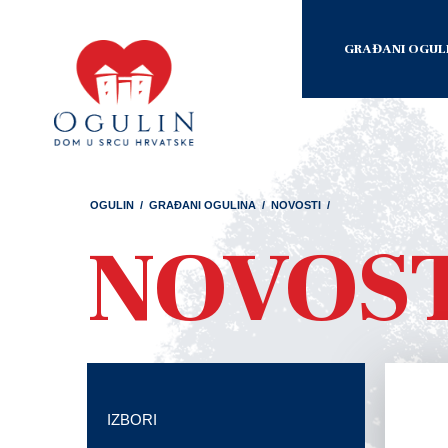
GRAĐANI OGUL
OGULIN
/
GRAĐANI OGULINA
/
NOVOSTI
/
NOVOS
IZBORI