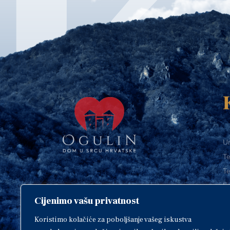
Ur
Te
Te
E-
Cijenimo vašu privatnost
O
Copyright © 2018. Grad Ogulin,
sva prava pridržana.
I
Koristimo kolačiće za poboljšanje vašeg iskustva