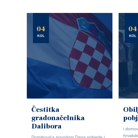
04
04
KOL
KOL
Čestitka
Obil
gradonačelnika
pob
Dalibora
i domov
hrvatsk
Domitrovića povodom Dana pobjede i