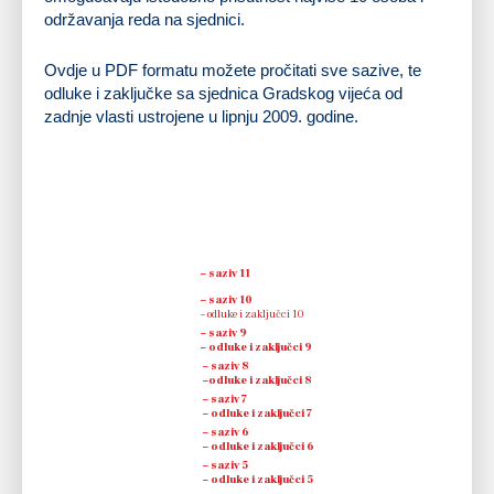
održavanja reda na sjednici.
Ovdje u PDF formatu možete pročitati sve sazive, te
odluke i zaključke sa sjednica Gradskog vijeća od
zadnje vlasti ustrojene u lipnju 2009. godine.
09.11.2018.
– saziv 11
– saziv 10
30.08.2018.
– odluke i zaključci 10
– saziv 9
11.06.2018.
– odluke i zaključci 9
–
saziv 8
26.04.2018.
–
odluke i zaključci 8
–
saziv 7
16.03.2018.
–
odluke i zaključci 7
– saziv 6
18.12.2017.
– odluke i zaključci 6
– saziv 5
30.10.2017.
– odluke i zaključci 5