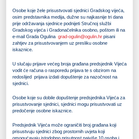
Osobe koje žele prisustvovati sjednici Gradskog vijeća,
osim predstavnika medija, dužne su najkasnije tri dana
prije održavanja sjednice podnijeti Stručnoj službi
Gradskog vijeća i Gradonačelnika osobno, poštom ili na
e-mail Grada Ogulina
grad-ogulin@ogulin.hr
pisani
zahtjev za prisustvovanjem uz presliku osobne
iskaznice.
U slučaju prijave većeg broja građana predsjednik Vijeća
vodit će računa o rasporedu prijava te s obzirom na
redoslijed prijava izdati dopuštenje za nazočnost na
sjednici.
Osobe koje su dobile dopuštenje predsjednika Vijeća za
prisustvovanje sjednici, sjednici mogu prisustvovati uz
predočenje osobne iskaznice.
Predsjednik Vijeća može ograničiti broj građana koji
prisustvuju sjednici zbog prostornih uvjeta koji
omogućavaju istodobno prisutnost najviše 10 osoba i