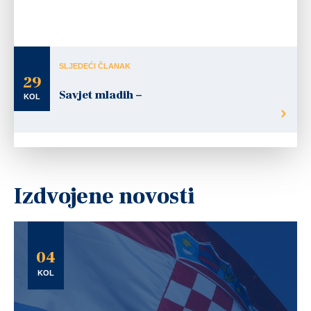
SLJEDEĆI ČLANAK
29
Savjet mladih –
KOL
Izdvojene novosti
04
KOL