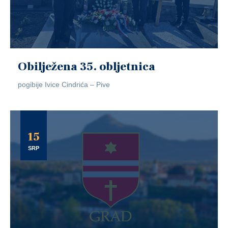
Obilježena 35. obljetnica
pogibije Ivice Cindrića – Pive
15
SRP