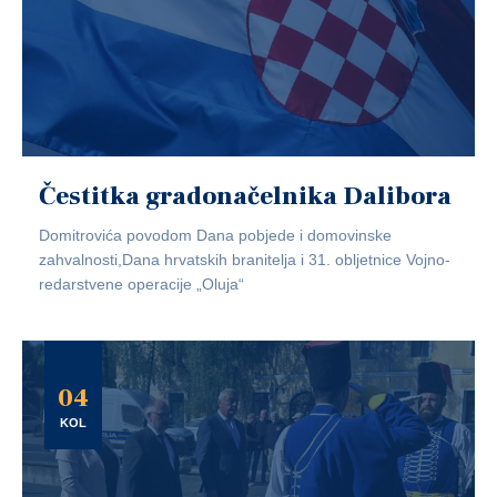
Čestitka gradonačelnika Dalibora
Domitrovića povodom Dana pobjede i domovinske
zahvalnosti,Dana hrvatskih branitelja i 31. obljetnice Vojno-
redarstvene operacije „Oluja“
04
KOL