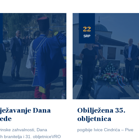
22
SRP
ježavanje Dana
Obilježena 35.
jede
obljetnica
inske zahvalnosti, Dana
pogibije Ivice Cindrića – Pive
ih branitelja i 31. obljetniceVRO