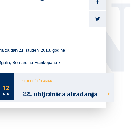
LI
na za dan 21. studeni 2013. godine
 Ogulin, Bernardina Frankopana 7.
SLJEDEĆI ČLANAK
12
22. obljetnica stradanja
STU