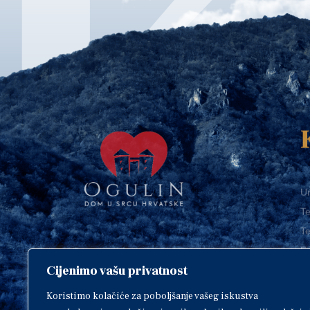
Ur
Te
Te
E-
Cijenimo vašu privatnost
O
Copyright © 2018. Grad Ogulin,
sva prava pridržana.
I
Koristimo kolačiće za poboljšanje vašeg iskustva