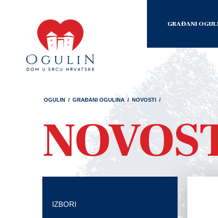
GRAĐANI OGUL
OGULIN
/
GRAĐANI OGULINA
/
NOVOSTI
/
NOVOS
IZBORI