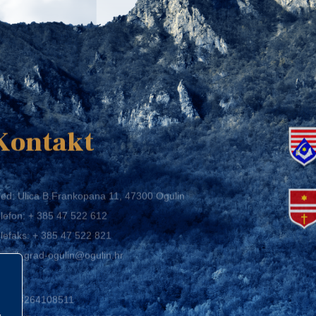
K
Kontakt
ed: Ulica B.Frankopana 11, 47300 Ogulin
lefon:
+ 385 47 522 612
lefaks:
+ 385 47 522 821
mail:
grad-ogulin@ogulin.hr
IB: 58264108511
BAN: HR1424020061829700009