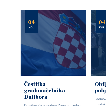
04
04
KOL
KOL
Čestitka
Obil
gradonačelnika
pob
Dalibora
i domov
hrvatsk
Domitrovića povodom Dana pobjede i