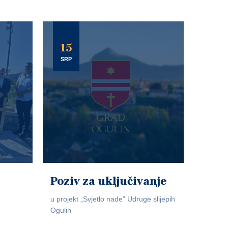
15
SRP
Poziv za uključivanje
u projekt „Svjetlo nade” Udruge slijepih
Ogulin