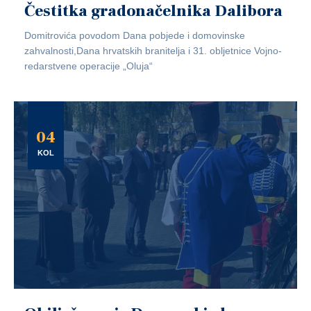
Čestitka gradonačelnika Dalibora
Domitrovića povodom Dana pobjede i domovinske
zahvalnosti,Dana hrvatskih branitelja i 31. obljetnice Vojno-
redarstvene operacije „Oluja“
04
KOL