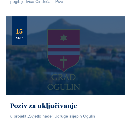
pogibije Ivice Cindrića – Pive
15
SRP
Poziv za uključivanje
u projekt „Svjetlo nade” Udruge slijepih Ogulin