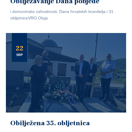
Obilježavanje Dana pobjede
i domovinske zahvalnosti, Dana hrvatskih branitelja i 31.
obljetniceVRO Oluja
22
SRP
Obilježena 35. obljetnica