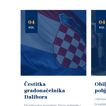
04
04
KOL
KOL
Čestitka
Obil
gradonačelnika
pob
Dalibora
i domov
hrvatsk
Domitrovića povodom Dana pobjede i