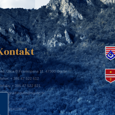
K
Kontakt
ed: Ulica B.Frankopana 11, 47300 Ogulin
lefon:
+ 385 47 522 612
lefaks:
+ 385 47 522 821
mail:
grad-ogulin@ogulin.hr
IB: 58264108511
BAN: HR1424020061829700009