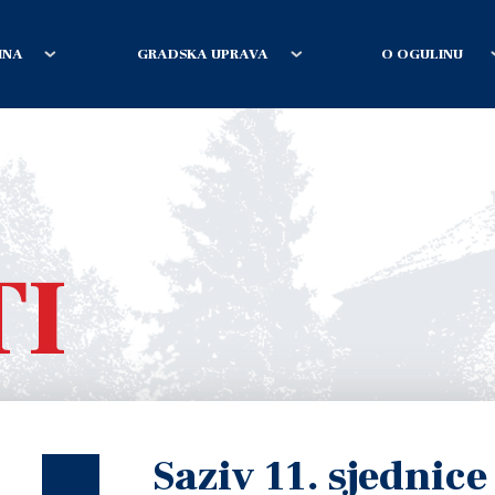
INA
GRADSKA UPRAVA
O OGULINU
TI
Saziv 11. sjednic