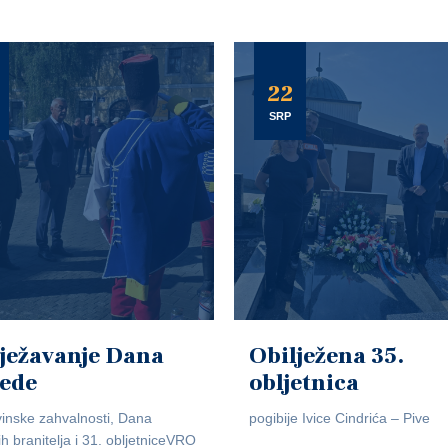
22
SRP
ježavanje Dana
Obilježena 35.
jede
obljetnica
inske zahvalnosti, Dana
pogibije Ivice Cindrića – Pive
ih branitelja i 31. obljetniceVRO