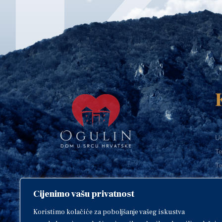
Ur
Te
Te
E-
Cijenimo vašu privatnost
O
Copyright © 2018. Grad Ogulin,
sva prava pridržana.
I
Koristimo kolačiće za poboljšanje vašeg iskustva