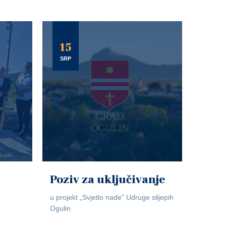
15
SRP
Poziv za uključivanje
u projekt „Svjetlo nade” Udruge slijepih
Ogulin