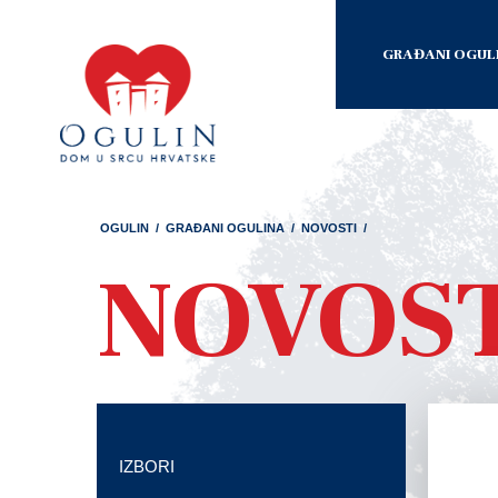
GRAĐANI OGUL
OGULIN
/
GRAĐANI OGULINA
/
NOVOSTI
/
NOVOS
IZBORI