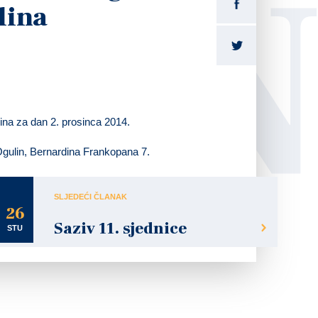
LI
lina
lina za dan
2. prosinca 2014.
 Ogulin, Bernardina Frankopana 7.
SLJEDEĆI ČLANAK
26
Saziv 11. sjednice
STU