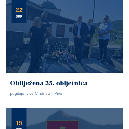
22
SRP
Obilježena 35. obljetnica
pogibije Ivice Cindrića – Pive
15