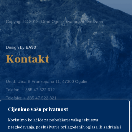
Copyright © 2018. Grad Ogulin, sva prava pridržana.
Design by
EA93
Kontakt
Ured: Ulica B.Frankopana 11, 47300 Ogulin
Telefon:
+ 385 47 522 612
Telefaks:
+ 385 47 522 821
E-mail:
grad-ogulin@ogulin.hr
Cijenimo vašu privatnost
OIB: 58264108511
Koristimo kolačiće za poboljšanje vašeg iskustva
IBAN: HR1424020061829700009
pregledavanja, posluživanje prilagođenih oglasa ili sadržaja i