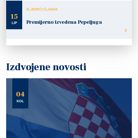
SLJEDEĆI ČLANAK
15
Premijerno izvedena Pepeljuga
LIP
Izdvojene novosti
04
KOL