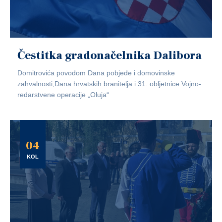
Čestitka gradonačelnika Dalibora
Domitrovića povodom Dana pobjede i domovinske
zahvalnosti,Dana hrvatskih branitelja i 31. obljetnice Vojno-
redarstvene operacije „Oluja“
04
KOL