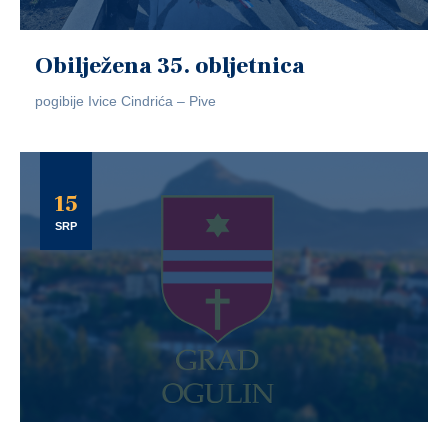
Obilježena 35. obljetnica
pogibije Ivice Cindrića – Pive
15
SRP