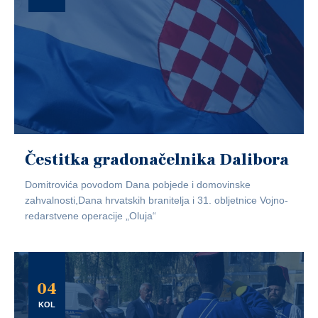
Čestitka gradonačelnika Dalibora
Domitrovića povodom Dana pobjede i domovinske
zahvalnosti,Dana hrvatskih branitelja i 31. obljetnice Vojno-
redarstvene operacije „Oluja“
04
KOL