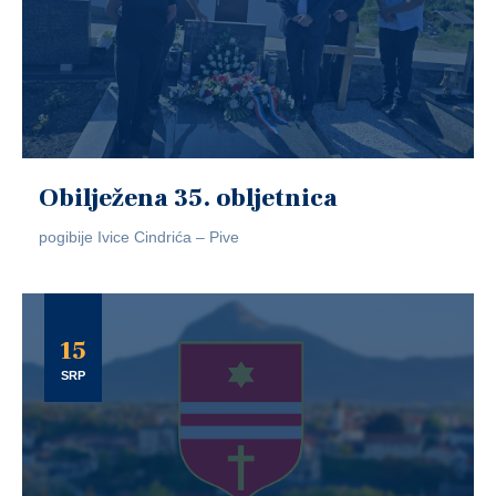
Obilježena 35. obljetnica
pogibije Ivice Cindrića – Pive
15
SRP