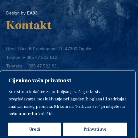
Design by
EA93
Kontakt
Ured: Ulica B.Frankopana 11, 47300 Ogulin
Telefon:
+ 385 47 522 612
Telefaks:
+ 385 47 522 821
E-mail:
grad-ogulin@ogulin.hr
Cijenimo vašu privatnost
OIB: 58264108511
Koristimo kolačiće za poboljšanje vašeg iskustva
IBAN: HR1424020061829700009
pregledavanja, posluživanje prilagođenih oglasa ili sadržaja i
analizu našeg prometa. Klikom na "Prihvati sve" pristajete na
našu upotrebu kolačića.
Uredi
Prihvati sve