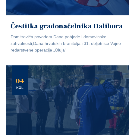
Čestitka gradonačelnika Dalibora
Domitrovića povodom Dana pobjede i domovinske
zahvalnosti,Dana hrvatskih branitelja i 31. obljetnice Vojno-
redarstvene operacije „Oluja“
04
KOL