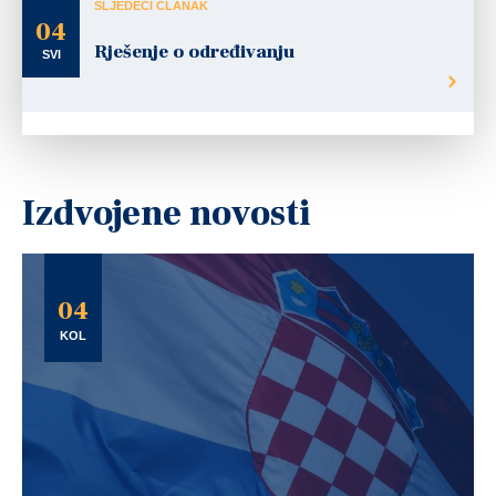
SLJEDEĆI ČLANAK
04
Rješenje o određivanju
SVI
Izdvojene novosti
04
KOL