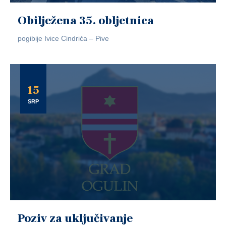
Obilježena 35. obljetnica
pogibije Ivice Cindrića – Pive
15
SRP
Poziv za uključivanje