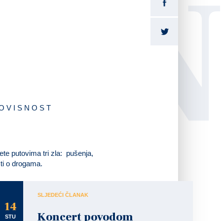
LI
O V I S N O S T
te putovima tri zla: pušenja,
ti o drogama.
SLJEDEĆI ČLANAK
14
Koncert povodom
STU