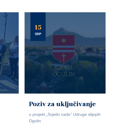
15
SRP
Poziv za uključivanje
u projekt „Svjetlo nade” Udruge slijepih
Ogulin