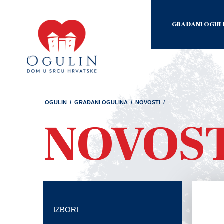
GRAĐANI OGUL
OGULIN
/
GRAĐANI OGULINA
/
NOVOSTI
/
NOVOS
IZBORI