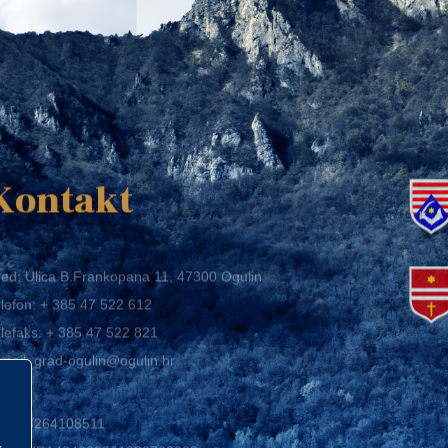
K
Kontakt
ed: Ulica B.Frankopana 11, 47300 Ogulin
lefon:
+ 385 47 522 612
lefaks:
+ 385 47 522 821
mail:
grad-ogulin@ogulin.hr
IB: 58264108511
BAN: HR1424020061829700009