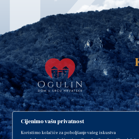
Ur
Te
Te
E-
Cijenimo vašu privatnost
O
Copyright © 2018. Grad Ogulin,
sva prava pridržana.
I
Koristimo kolačiće za poboljšanje vašeg iskustva