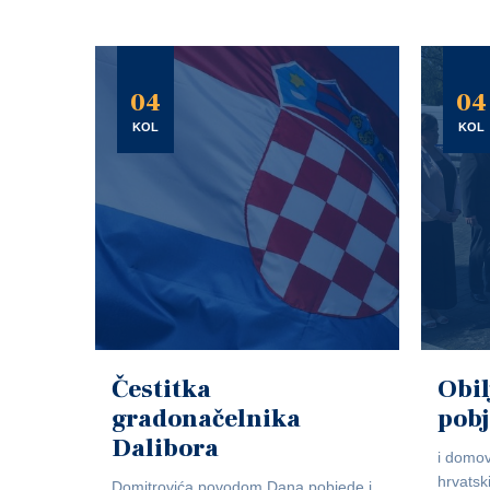
04
04
KOL
KOL
Čestitka
Obil
gradonačelnika
pob
Dalibora
i domov
hrvatsk
Domitrovića povodom Dana pobjede i