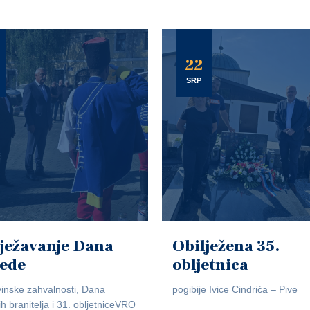
22
SRP
ježavanje Dana
Obilježena 35.
jede
obljetnica
inske zahvalnosti, Dana
pogibije Ivice Cindrića – Pive
ih branitelja i 31. obljetniceVRO