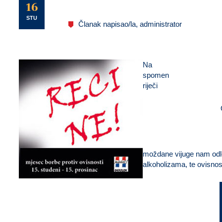
U
16
STU
Članak napisao/la, administrator
Na
spomen
riječi
moždane vijuge nam odle
alkoholizama, te ovisnos