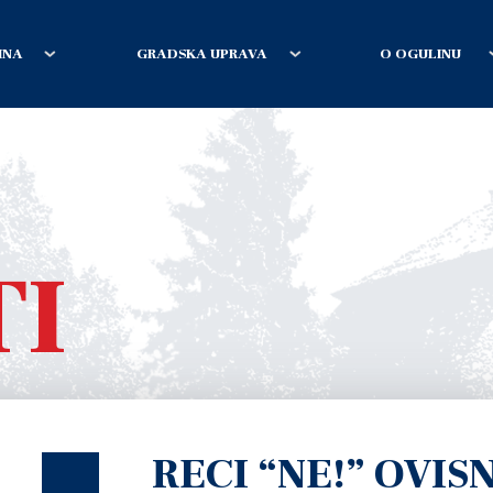
INA
GRADSKA UPRAVA
O OGULINU
TI
RECI “NE!” OVIS