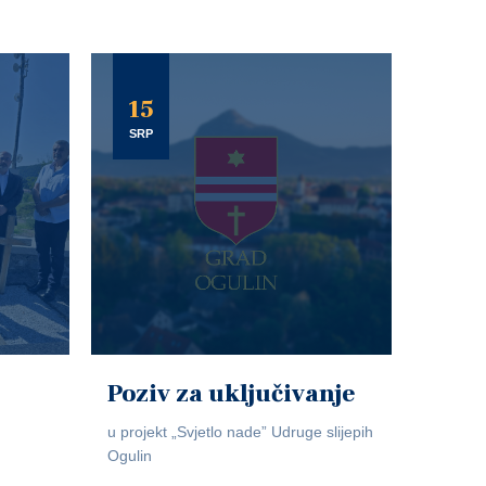
15
SRP
Poziv za uključivanje
u projekt „Svjetlo nade” Udruge slijepih
Ogulin