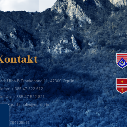
K
Kontakt
ed: Ulica B.Frankopana 11, 47300 Ogulin
lefon:
+ 385 47 522 612
lefaks:
+ 385 47 522 821
mail:
grad-ogulin@ogulin.hr
IB: 58264108511
BAN: HR1424020061829700009