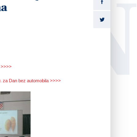
LI
na
. >>>>
10. za Dan bez automobila >>>>