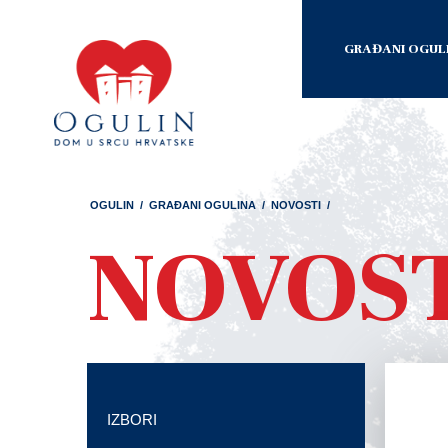
GRAĐANI OGUL
OGULIN
/
GRAĐANI OGULINA
/
NOVOSTI
/
NOVOS
IZBORI