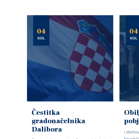
04
04
KOL
KOL
Čestitka
Obil
gradonačelnika
pob
Dalibora
i domov
hrvatsk