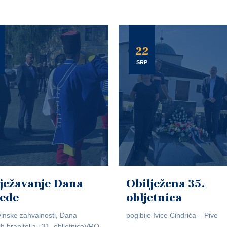
22
SRP
ježavanje Dana
Obilježena 35.
jede
obljetnica
inske zahvalnosti, Dana
pogibije Ivice Cindrića – Pive
ih branitelja i 31. obljetniceVRO