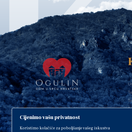
Ur
Te
Te
E-
Cijenimo vašu privatnost
O
Copyright © 2018. Grad Ogulin,
sva prava pridržana.
I
Koristimo kolačiće za poboljšanje vašeg iskustva