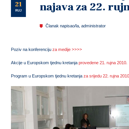
U
21
najava za 22. ruj
RUJ
Članak napisao/la, administrator
Poziv na konferenciju
za medije >>>>
Akcije u Europskom tjednu kretanja
provedene 21. rujna 2010
Program u Europskom tjednu kretanja
za srijedu 22. rujna 20