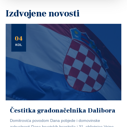
Izdvojene novosti
04
KOL
Čestitka gradonačelnika Dalibora
Domitrovića povodom Dana pobjede i domovinske
zahvalnosti,Dana hrvatskih branitelja i 31. obljetnice Vojno-