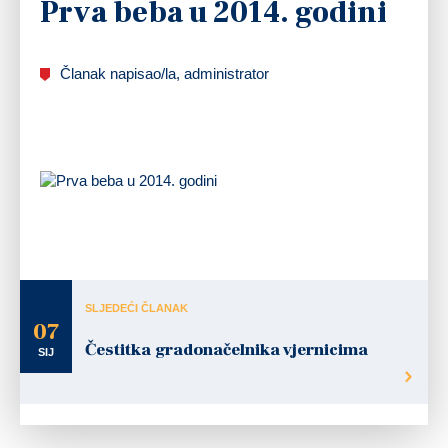
Prva beba u 2014. godini
Članak napisao/la, administrator
Gradonačelnik Jure Turković posjetio je prvu Ogulinku koja se rodila u 2014. godini. U
ogulinskom rodilištu 6. siječnja majka Ana Brletić rodila je djevojčicu tešku 3.200
grama i dugu 43 centimetra, a u obitelji Brletić to je drugo dijete.
SLJEDEĆI ČLANAK
07
Čestitka gradonačelnika vjernicima
SIJ