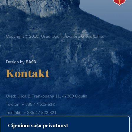
Copyright © 2018. Grad Ogulin, sva prava pridržana.
Design by
EA93
Kontakt
Ured: Ulica B.Frankopana 11, 47300 Ogulin
Telefon:
+ 385 47 522 612
Telefaks:
+ 385 47 522 821
E-mail:
grad-ogulin@ogulin.hr
Cijenimo vašu privatnost