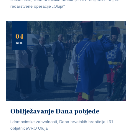
redarstvene operacije „Oluja“
04
KOL
Obilježavanje Dana pobjede
i domovinske zahvalnosti, Dana hrvatskih branitelja i 31.
obljetniceVRO Oluja