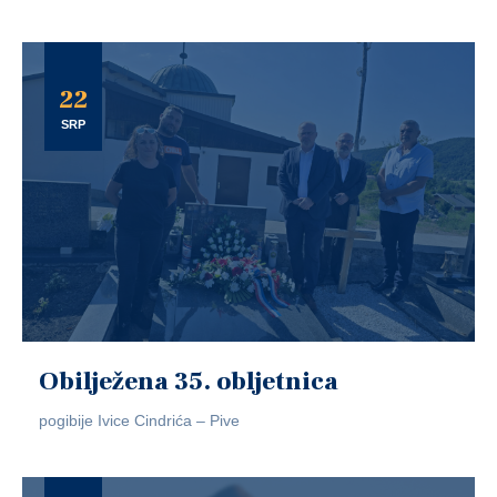
22
SRP
Obilježena 35. obljetnica
pogibije Ivice Cindrića – Pive