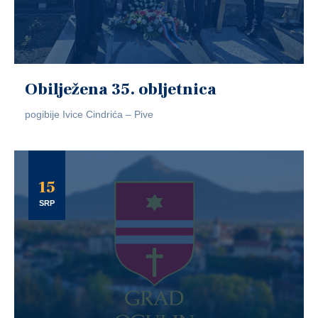
Obilježena 35. obljetnica
pogibije Ivice Cindrića – Pive
15
SRP