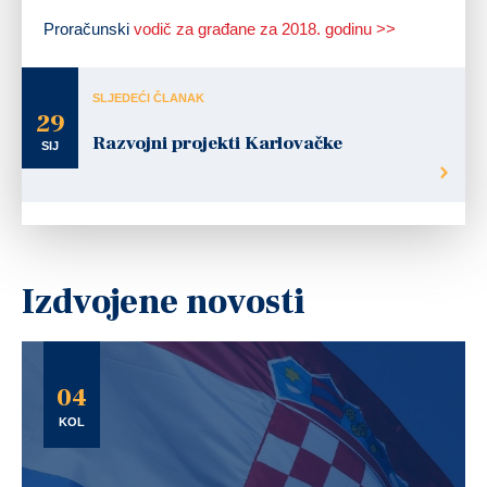
Proračunski
vodič za građane za 2018. godinu >>
SLJEDEĆI ČLANAK
29
Razvojni projekti Karlovačke
SIJ
Izdvojene novosti
04
KOL