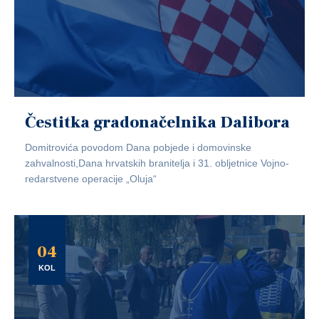
Čestitka gradonačelnika Dalibora
Domitrovića povodom Dana pobjede i domovinske
zahvalnosti,Dana hrvatskih branitelja i 31. obljetnice Vojno-
redarstvene operacije „Oluja“
04
KOL