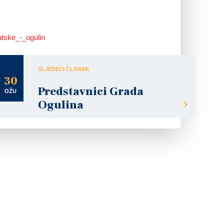
atske_-_ogulin
SLJEDEĆI ČLANAK
30
Predstavnici Grada
OŽU
Ogulina