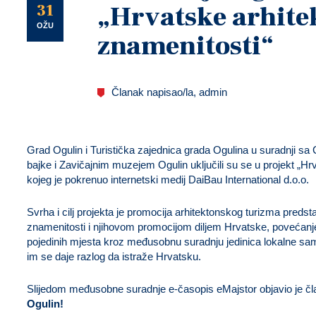
U
31
„Hrvatske arhite
OŽU
znamenitosti“
Članak napisao/la, admin
Grad Ogulin i Turistička zajednica grada Ogulina u suradnji sa 
bajke i Zavičajnim muzejem Ogulin uključili su se u projekt „H
kojeg je pokrenuo internetski medij DaiBau International d.o.o.
Svrha i cilj projekta je promocija arhitektonskog turizma predst
znamenitosti i njihovom promocijom diljem Hrvatske, povećanje
pojedinih mjesta kroz međusobnu suradnju jedinica lokalne sam
im se daje razlog da istraže Hrvatsku.
Slijedom međusobne suradnje e-časopis eMajstor objavio je č
Ogulin!