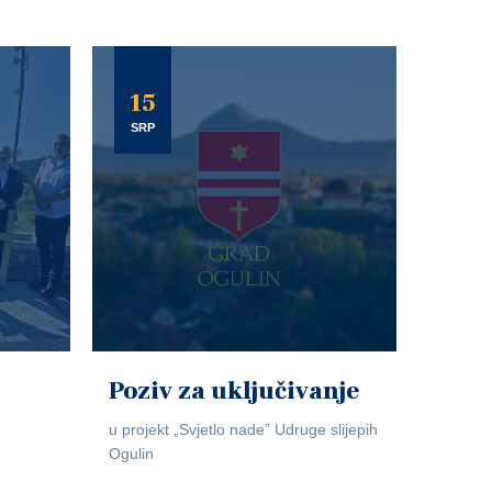
15
SRP
Poziv za uključivanje
u projekt „Svjetlo nade” Udruge slijepih
Ogulin