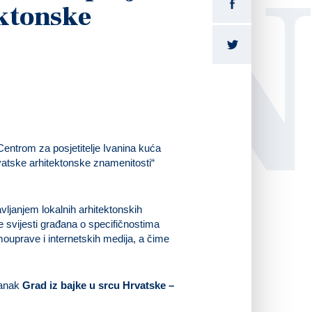
LI
ktonske
Centrom za posjetitelje Ivanina kuća
rvatske arhitektonske znamenitosti“
avljanjem lokalnih arhitektonskih
 svijesti građana o specifičnostima
ouprave i internetskih medija, a čime
lanak
Grad iz bajke u srcu Hrvatske –