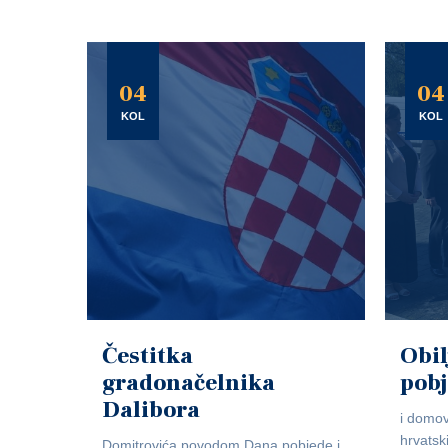
04
04
KOL
KOL
Čestitka
Obil
gradonačelnika
pob
Dalibora
i domov
hrvatsk
Domitrovića povodom Dana pobjede i