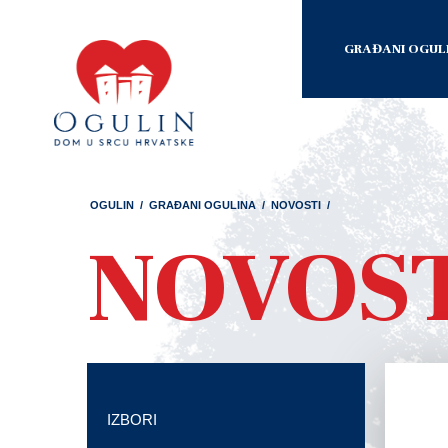
GRAĐANI OGUL
OGULIN
/
GRAĐANI OGULINA
/
NOVOSTI
/
NOVOS
IZBORI