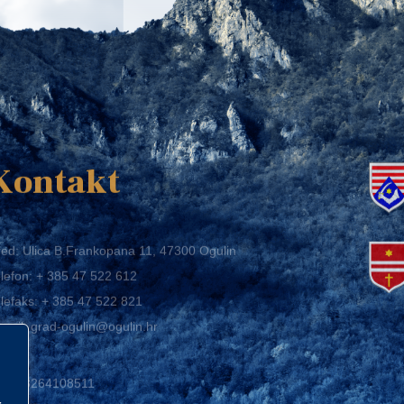
K
Kontakt
ed: Ulica B.Frankopana 11, 47300 Ogulin
lefon:
+ 385 47 522 612
lefaks:
+ 385 47 522 821
mail:
grad-ogulin@ogulin.hr
IB: 58264108511
BAN: HR1424020061829700009