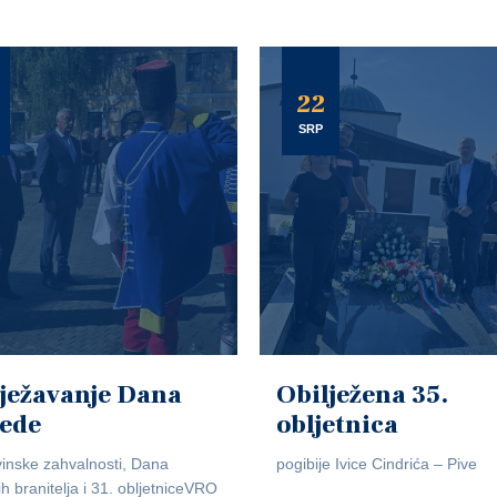
22
SRP
ježavanje Dana
Obilježena 35.
jede
obljetnica
inske zahvalnosti, Dana
pogibije Ivice Cindrića – Pive
ih branitelja i 31. obljetniceVRO