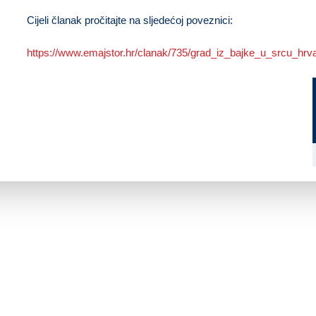
Cijeli članak pročitajte na sljedećoj poveznici:
https://www.emajstor.hr/clanak/735/grad_iz_bajke_u_srcu_hrv