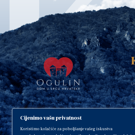
Ur
Te
Te
E-
Cijenimo vašu privatnost
O
Copyright © 2018. Grad Ogulin,
sva prava pridržana.
I
Koristimo kolačiće za poboljšanje vašeg iskustva